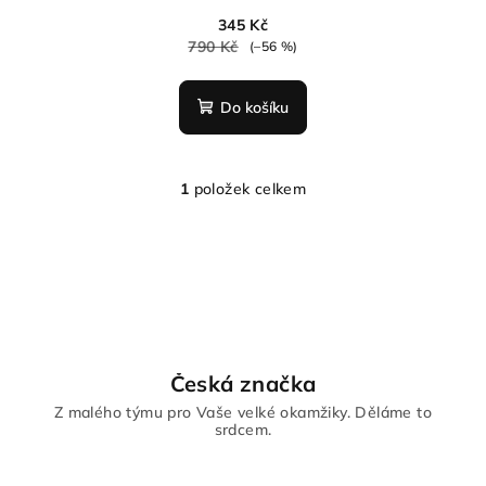
345 Kč
790 Kč
(–56 %)
Do košíku
1
položek celkem
O
v
l
á
d
a
c
í
Česká značka
p
Z malého týmu pro Vaše velké okamžiky. Děláme to
r
srdcem.
v
k