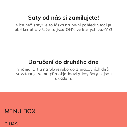
y
v
ý
Šaty od nás si zamilujete!
p
Více než šaty! Je to láska na první pohled! Stačí je
i
obléknout a víš, že to jsou ONY, ve kterých zazáříš!
s
u
Doručení do druhého dne
v rámci ČR a na Slovensko do 2 pracovních dnů.
Nevztahuje se na předobjednávky, kdy šaty nejsou
skladem.
Z
á
p
MENU BOX
a
O NÁS