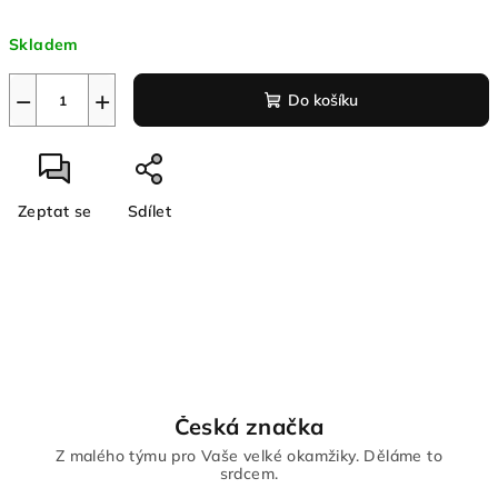
Měrná
Skladem
cena:
−
+
Do košíku
Zeptat se
Sdílet
Česká značka
Z malého týmu pro Vaše velké okamžiky. Děláme to
srdcem.