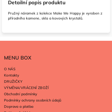
Detailní popis produktu
Pružný náramek z kolekce Make Me Happy je vyroben z
přírodního kamene, skla a kovových krystalů.
Z
á
p
MENU BOX
a
O NÁS
t
Kontakty
í
DRUŽIČKY
VÝMĚNA/VRÁCENÍ ZBOŽÍ
Obchodní podmínky
Podmínky ochrany osobních údajů
Doprava a platba