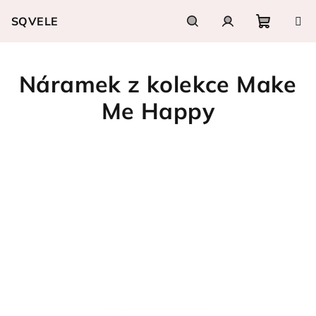
Přejít
SQVELE
na
obsah
Nákupn
Hledat
Přihlášení
Náramek z kolekce Make
košík
Me Happy