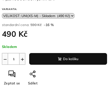
VARIANTA:
standardní cena:
590 Kč
–16 %
490 Kč
Měrná
Skladem
cena:
−
+
Do košíku
Zeptat se
Sdílet