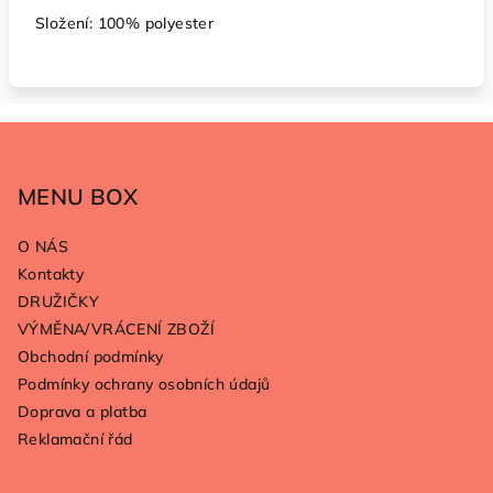
Složení: 100% polyester
Z
á
p
MENU BOX
a
O NÁS
t
Kontakty
í
DRUŽIČKY
VÝMĚNA/VRÁCENÍ ZBOŽÍ
Obchodní podmínky
Podmínky ochrany osobních údajů
Doprava a platba
Reklamační řád