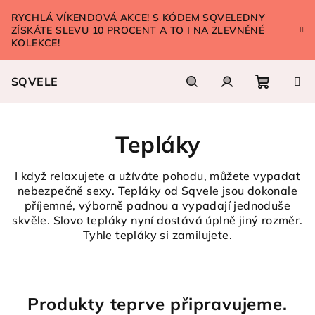
Přejít
RYCHLÁ VÍKENDOVÁ AKCE! S KÓDEM SQVELEDNY
na
ZÍSKÁTE SLEVU 10 PROCENT A TO I NA ZLEVNĚNÉ
obsah
KOLEKCE!
SQVELE
Nákupn
Hledat
Přihlášení
Tepláky
košík
I když relaxujete a užíváte pohodu, můžete vypadat
nebezpečně sexy. Tepláky od Sqvele jsou dokonale
příjemné, výborně padnou a vypadají jednoduše
skvěle. Slovo tepláky nyní dostává úplně jiný rozměr.
Tyhle tepláky si zamilujete.
Produkty teprve připravujeme.