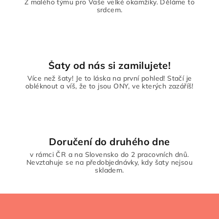
Z malého týmu pro Vaše velké okamžiky. Děláme to
srdcem.
Šaty od nás si zamilujete!
Více než šaty! Je to láska na první pohled! Stačí je
obléknout a víš, že to jsou ONY, ve kterých zazáříš!
Doručení do druhého dne
v rámci ČR a na Slovensko do 2 pracovních dnů.
Nevztahuje se na předobjednávky, kdy šaty nejsou
skladem.
Z
á