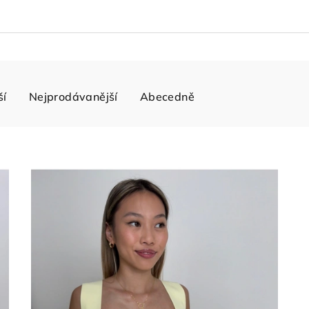
ší
Nejprodávanější
Abecedně