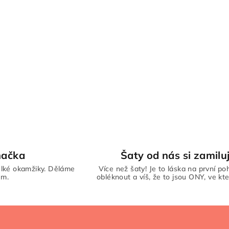
načka
Šaty od nás si zamiluj
lké okamžiky. Děláme
Více než šaty! Je to láska na první poh
em.
obléknout a víš, že to jsou ONY, ve kte