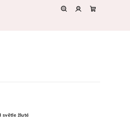
Hledat
Přihlášení
Nákupní
košík
 světle žluté