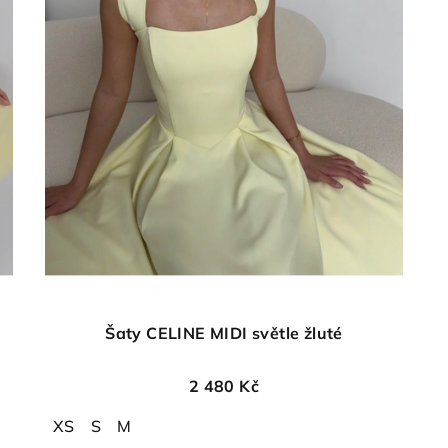
Šaty CELINE MIDI světle žluté
2 480 Kč
XS
S
M