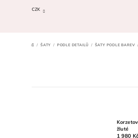
Přejít
CZK
na
obsah
/
ŠATY
/
PODLE DETAILŮ
/
ŠATY PODLE BAREV
DOMŮ
Korzetov
žluté
1 980 K