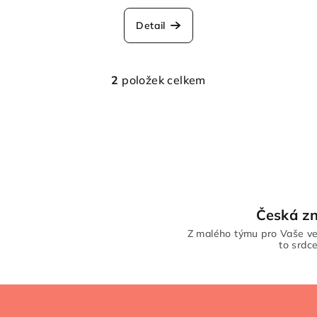
Detail
2
položek celkem
O
v
l
á
d
a
c
Česká z
í
Z malého týmu pro Vaše ve
p
to srdc
r
v
k