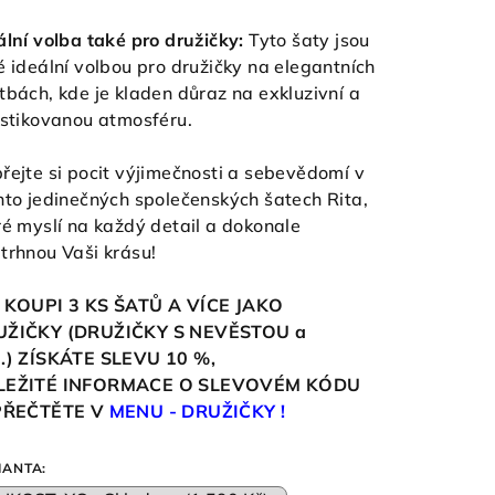
ální volba také pro družičky:
Tyto šaty jsou
é ideální volbou pro družičky na elegantních
tbách, kde je kladen důraz na exkluzivní a
istikovanou atmosféru.
řejte si pocit výjimečnosti a sebevědomí v
hto jedinečných společenských šatech Rita,
ré myslí na každý detail a dokonale
trhnou Vaši krásu!
 KOUPI 3 KS ŠATŮ A VÍCE JAKO
UŽIČKY (DRUŽIČKY S NEVĚSTOU a
.)
ZÍSKÁTE SLEVU 10
%,
LEŽITÉ INFORMACE O SLEVOVÉM KÓDU
 PŘEČTĚTE V
MENU - DRUŽIČKY !
IANTA: