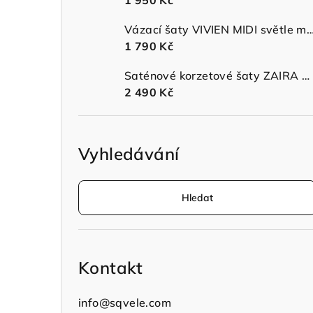
1 950 Kč
n
Vázací šaty VIVIEN MIDI světle modr
í
1 790 Kč
p
Saténové korzetové šaty ZAIRA MIDI s ramínky sage green
a
2 490 Kč
n
e
Vyhledávání
l
Hledat
Kontakt
info
@
sqvele.com