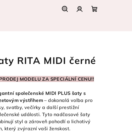
Hledat
Přihlášení
Nákupní
košík
aty RITA MIDI černé
PRODEJ MODELU ZA SPECIÁLNÍ CENU!!
gantní společenské MIDI PLUS šaty s
zetovým výstřihem
– dokonalá volba pro
sy, svatby, večírky a další prestižní
lečenské události. Tyto nadčasové šaty
binují styl a zároveň pohodlí a lichotivý
ih, který zvýrazní vaši ženskost.