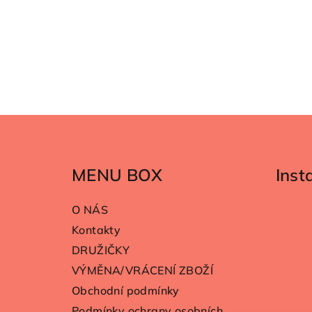
Z
á
MENU BOX
Ins
p
a
O NÁS
t
Kontakty
DRUŽIČKY
í
VÝMĚNA/VRÁCENÍ ZBOŽÍ
Obchodní podmínky
Podmínky ochrany osobních