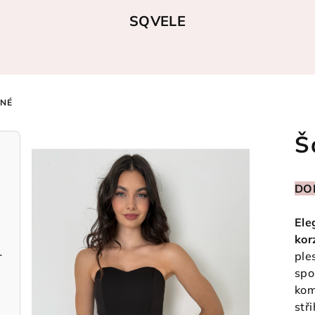
SQVELE
RNÉ
Š
DO
Ele
kor
světle růžové
ple
spo
kom
stř