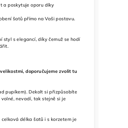
t a poskytuje oporu díky
bení šatů přímo na Vaši postavu.
 styl s elegancí, díky čemuž se hodí
ářit.
elikostmi, doporučujeme zvolit tu
d pupíkem). Dekolt si přizpůsobíte
olné, nevadí, tak stejně si je
 celková délka šatů i s korzetem je