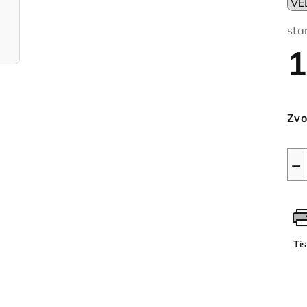
sta
1
Měr
cen
Zvo
−
Ti