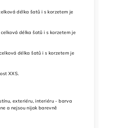
elková délka šatů i s korzetem je
celková délka šatů i s korzetem je
elková délka šatů i s korzetem je
kost XXS.
ínu, exteriéru, interiéru - barva
one a nejsou nijak barevně