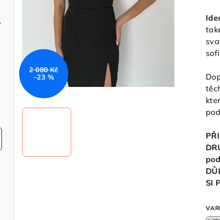
Ide
é shine
tak
sva
sof
2 080 Kč
Dop
–23 %
těc
kte
pod
PŘI
DR
pod
DŮ
SI
VAR