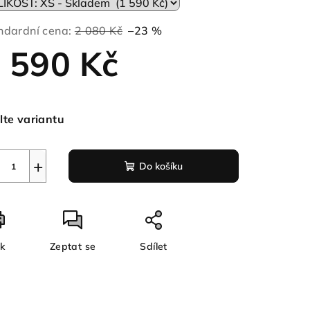
ndardní cena:
2 080 Kč
–23 %
 590 Kč
ná
a:
lte variantu
+
Do košíku
sk
Zeptat se
Sdílet