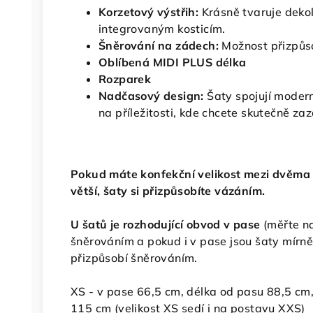
Korzetový výstřih:
Krásně tvaruje dekol
integrovaným kosticím.
Šněrování na zádech:
Možnost přizpůso
Oblíbená MIDI PLUS délka
Rozparek
Nadčasový design:
Šaty spojují moderní
na příležitosti, kde chcete skutečně zaz
Pokud máte konfekční velikost mezi dvěma v
větší, šaty si přizpůsobíte vázáním.
U šatů je rozhodující obvod v pase
(měřte na
šněrováním a pokud i v pase jsou šaty mírně v
přizpůsobí šněrováním.
XS - v pase 66,5 cm, délka od pasu 88,5 cm,
115 cm (velikost XS sedí i na postavu XXS)