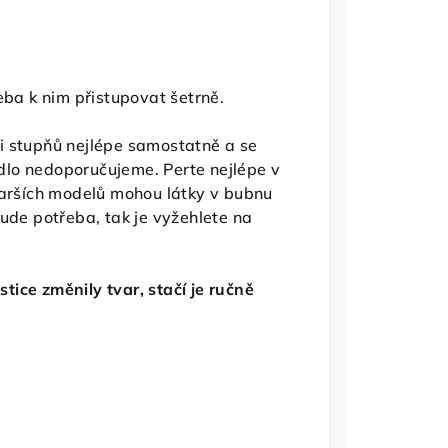
eba k nim přistupovat šetrně.
i stupňů nejlépe samostatně a se
lo nedoporučujeme. Perte nejlépe v
tarších modelů mohou látky v bubnu
bude potřeba, tak je vyžehlete na
ice změnily tvar, stačí je ručně