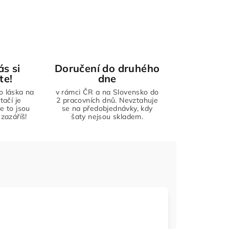
ás si
Doručení do druhého
te!
dne
to láska na
v rámci ČR a na Slovensko do
tačí je
2 pracovních dnů. Nevztahuje
že to jsou
se na předobjednávky, kdy
zazáříš!
šaty nejsou skladem.