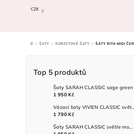
Přejít
CZK
na
obsah
/
ŠATY
/
KORZETOVÉ ŠATY
/
ŠATY RITA MIDI ČE
DOMŮ
P
o
Top 5 produktů
s
Šaty SARAH CLASSIC sage green
t
1 950 Kč
r
Vázací šaty VIVIEN CLASSIC 
1 790 Kč
a
n
Šaty SARAH CLASSIC světle modré