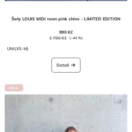
Šaty LOUIS MIDI neon pink shine - LIMITED EDITION
990 Kč
1 790 Kč
(–44 %)
UNI(XS-M)
Detail
Akce