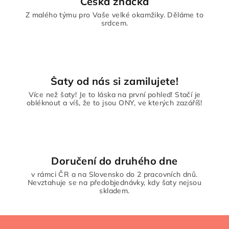
Česká značka
p
Z malého týmu pro Vaše velké okamžiky. Děláme to
r
srdcem.
v
k
y
v
ý
Šaty od nás si zamilujete!
p
Více než šaty! Je to láska na první pohled! Stačí je
i
obléknout a víš, že to jsou ONY, ve kterých zazáříš!
s
u
Doručení do druhého dne
v rámci ČR a na Slovensko do 2 pracovních dnů.
Nevztahuje se na předobjednávky, kdy šaty nejsou
skladem.
Z