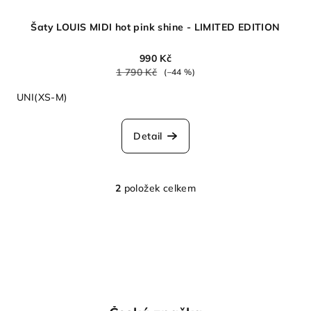
Šaty LOUIS MIDI hot pink shine - LIMITED EDITION
990 Kč
1 790 Kč
(–44 %)
UNI(XS-M)
Detail
2
položek celkem
O
v
l
á
d
a
c
í