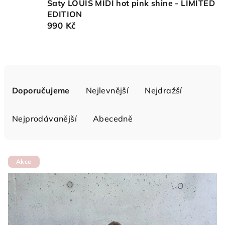
Šaty LOUIS MIDI hot pink shine - LIMITED
EDITION
990 Kč
Ř
a
Doporučujeme
Nejlevnější
Nejdražší
z
e
Nejprodávanější
Abecedně
n
í
V
p
Akce
ý
r
p
o
i
d
s
u
p