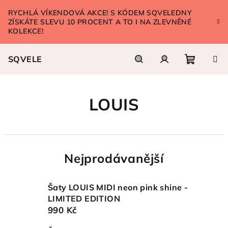
Přejít
RYCHLÁ VÍKENDOVÁ AKCE! S KÓDEM SQVELEDNY
na
ZÍSKÁTE SLEVU 10 PROCENT A TO I NA ZLEVNĚNÉ
obsah
KOLEKCE!
SQVELE
Nákupn
Hledat
Přihlášení
LOUIS
košík
Nejprodávanější
Šaty LOUIS MIDI neon pink shine -
LIMITED EDITION
990 Kč