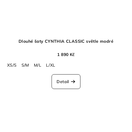
Dlouhé šaty CYNTHIA CLASSIC světle modré
1 890 Kč
XS/S
S/M
M/L
L/XL
Detail