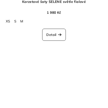
Korzetové šaty SELENE světle fialové
1 980 Kč
XS
S
M
Detail