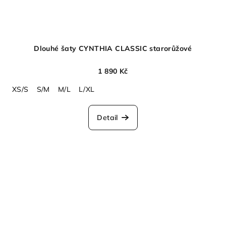
Dlouhé šaty CYNTHIA CLASSIC starorůžové
1 890 Kč
XS/S
S/M
M/L
L/XL
Detail