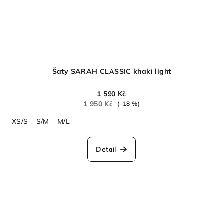
Šaty SARAH CLASSIC khaki light
1 590 Kč
1 950 Kč
(–18 %)
XS/S
S/M
M/L
Detail