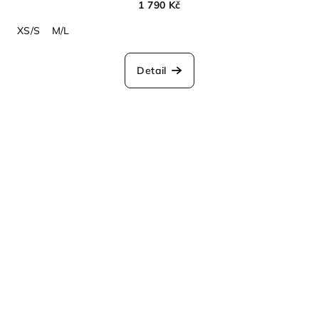
1 790 Kč
XS/S
M/L
Detail