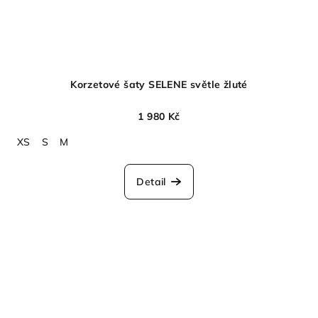
Korzetové šaty SELENE světle žluté
1 980 Kč
XS
S
M
Detail