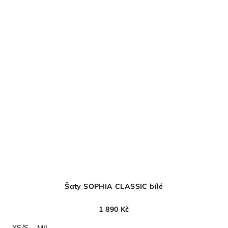
Šaty SOPHIA CLASSIC bílé
1 890 Kč
XS/S
M/L