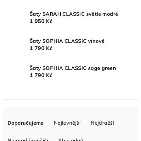
Šaty SARAH CLASSIC světle modré
1 950 Kč
Šaty SOPHIA CLASSIC vínové
1 790 Kč
Šaty SOPHIA CLASSIC sage green
1 790 Kč
Ř
a
Doporučujeme
Nejlevnější
Nejdražší
z
e
Nejprodávanější
Abecedně