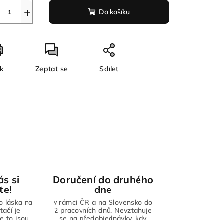
+
Do košíku
sk
Zeptat se
Sdílet
ás si
Doručení do druhého
te!
dne
to láska na
v rámci ČR a na Slovensko do
tačí je
2 pracovních dnů. Nevztahuje
že to jsou
se na předobjednávky, kdy