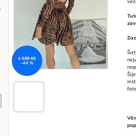
več
světle růžové
Tut
zav
Zaz
Šat
1 590 Kč
nej
–44 %
nap
Šij
ins
fot
Věn
pop