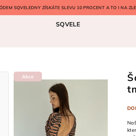
ÓDEM SQVELEDNY ZÍSKÁTE SLEVU 10 PROCENT A TO I NA Z
SQVELE
Š
Akce
t
DO
Naš
kte