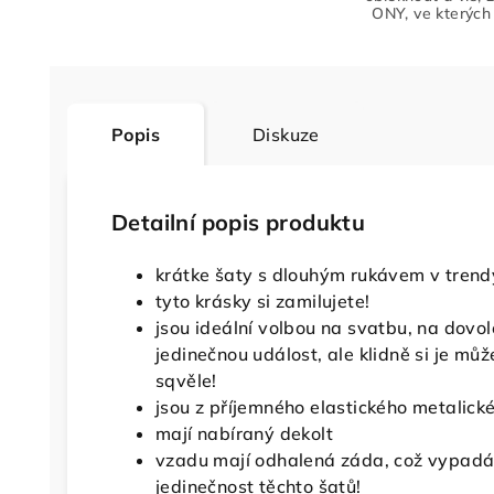
ONY, ve kterých 
Popis
Diskuze
Detailní popis produktu
krátke šaty s dlouhým rukávem v trend
tyto krásky si zamilujete!
jsou ideální volbou na svatbu, na dovol
jedinečnou událost, ale klidně si je může
sqvěle!
jsou z příjemného elastického metalick
mají nabíraný dekolt
vzadu mají odhalená záda, což vypadá 
jedinečnost těchto šatů!