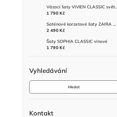
n
Vázací šaty VIVIEN CLASSIC 
1 790 Kč
n
Saténové korzetové šaty ZAIRA MIDI s ramínky sage green
í
2 490 Kč
p
Šaty SOPHIA CLASSIC vínové
a
1 790 Kč
n
e
Vyhledávání
l
Hledat
Kontakt