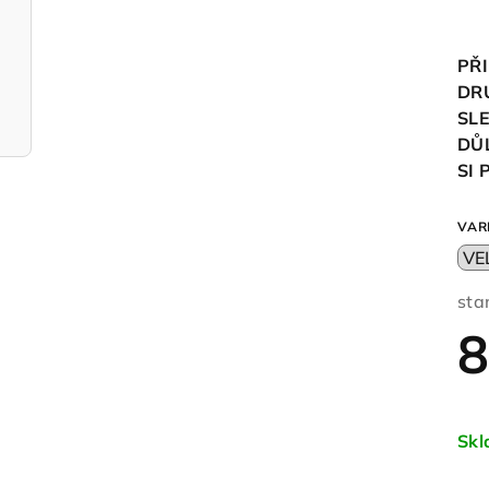
PŘI
DR
SL
DŮ
SI
VAR
sta
8
Měr
cen
Sk