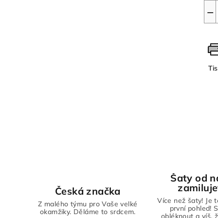
−
Ti
Šaty od n
zamiluje
Česká značka
Více než šaty! Je 
Z malého týmu pro Vaše velké
první pohled! S
okamžiky. Děláme to srdcem.
obléknout a víš, 