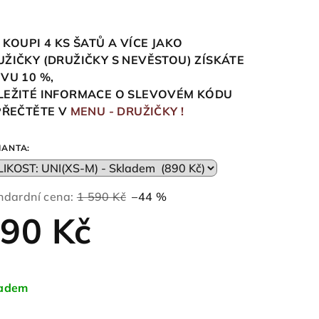
 KOUPI 4 KS ŠATŮ A VÍCE JAKO
UŽIČKY (DRUŽIČKY S NEVĚSTOU)
ZÍSKÁTE
EVU 10
%,
LEŽITÉ INFORMACE O SLEVOVÉM KÓDU
 PŘEČTĚTE V
MENU - DRUŽIČKY !
IANTA:
ndardní cena:
1 590 Kč
–44 %
90 Kč
ná
a:
ladem