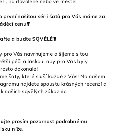
eři, na dovolené nebo ve městě!
o první našitou sérii šatů pro Vás máme za
áděcí cenu❣️
ařte a buďte SQVĚLÉ❣️
y pro Vás navrhujeme a šijeme s tou
větší péči a láskou, aby pro Vás byly
rosto dokonalé!
eme šaty, které sluší každé z Vás! Na našem
tagramu najdete spoustu krásných recenzí a
ek našich sqvělých zákaznic.
ujte prosím pozornost podrobnému
isku níže.