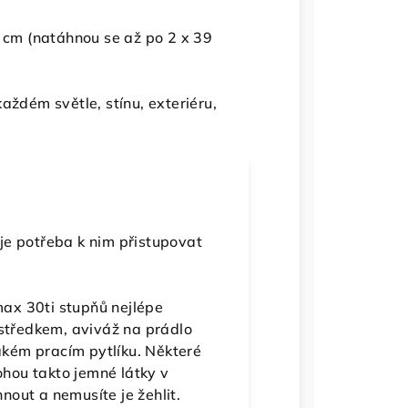
2 cm (natáhnou se až po 2 x 39
aždém světle, stínu, exteriéru,
 je potřeba k nim přistupovat
max 30ti stupňů nejlépe
středkem, aviváž na prádlo
akém pracím pytlíku. Některé
hou takto jemné látky v
nout a nemusíte je žehlit.