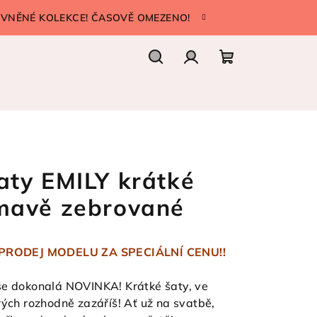
LEVNĚNÉ KOLEKCE! ČASOVĚ OMEZENO!
Hledat
Přihlášení
Nákupní
košík
aty EMILY krátké
mavě zebrované
PRODEJ MODELU ZA SPECIÁLNÍ CENU!!
e dokonalá NOVINKA! Krátké šaty, ve
rých rozhodně zazáříš! Ať už na svatbě,