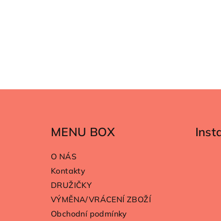
Z
á
MENU BOX
Ins
p
a
O NÁS
t
Kontakty
DRUŽIČKY
í
VÝMĚNA/VRÁCENÍ ZBOŽÍ
Obchodní podmínky