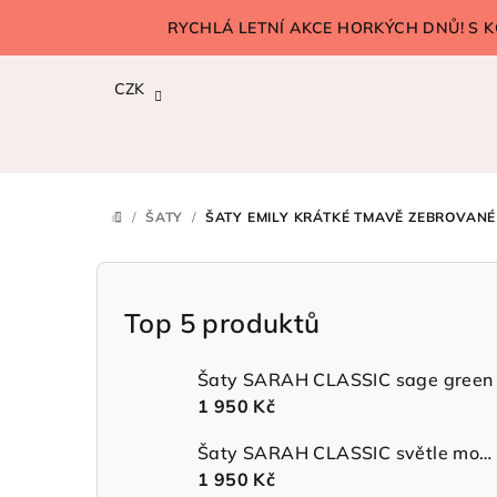
Přejít
RYCHLÁ LETNÍ AKCE HORKÝCH DNŮ! S K
na
obsah
CZK
/
ŠATY
/
ŠATY EMILY KRÁTKÉ TMAVĚ ZEBROVANÉ
DOMŮ
P
o
Top 5 produktů
s
Šaty SARAH CLASSIC sage green
t
1 950 Kč
r
Šaty SARAH CLASSIC světle modré
1 950 Kč
a