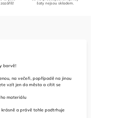
zazáříš!
šaty nejsou skladem.
y barvě!
enou, na večeři, popřípadě na jinou
te vzít jen do města a cítit se
ého materiálu
krásně a právě tohle podtrhuje