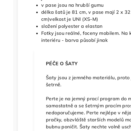
v pase jsou na hrubší gumu
délka šatů je 81 cm, v pase mají 2 x 3
cm)velkost je UNI (XS-M)
složení polyester a elastan
Fotky jsou reálné, foceny mobilem. Na k
interiéru - barva působí jinak
PÉČE O ŠATY
Šaty jsou z jemného materiálu, proto
šetrně.
Perte je na jemný prací program do 
samostatně a se šetrným pracím pro
nedoporučujeme. Perte nejlépe v něj
pračky, obzvláště starších modelů mo
bubnu poničit. Šaty nechte volně usch