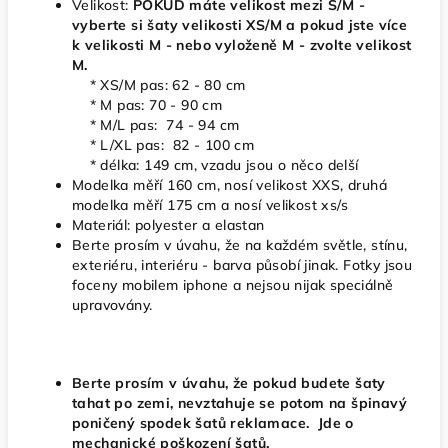
Velikost:
POKUD máte velikost mezi S/M -
vyberte si šaty velikosti XS/M a pokud jste více
k velikosti M - nebo vyloženě M - zvolte velikost
M.
* XS/M pas: 62 - 80 cm
* M pas: 70 - 90 cm
* M/L pas: 74 - 94 cm
* L/XL pas: 82 - 100 cm
* délka: 149 cm, vzadu jsou o něco delší
Modelka měří 160 cm, nosí velikost XXS, druhá
modelka měří 175 cm a nosí velikost xs/s
Materiál: polyester a elastan
Berte prosím v úvahu, že na každém světle, stínu,
exteriéru, interiéru - barva působí jinak. Fotky jsou
foceny mobilem iphone a nejsou nijak speciálně
upravovány.
Berte prosím v úvahu, že pokud budete šaty
tahat po zemi, nevztahuje se potom na špinavý
poničený spodek šatů reklamace. Jde o
mechanické poškození šatů.