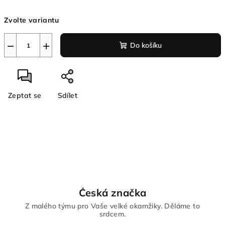
Měrná
Zvolte variantu
cena:
−
+
Do košíku
Zeptat se
Sdílet
Česká značka
Z malého týmu pro Vaše velké okamžiky. Děláme to
srdcem.