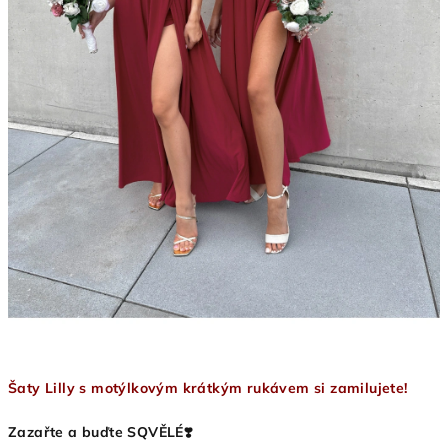
Šaty Lilly s motýlkovým krátkým rukávem si zamilujete!
Zazařte a buďte SQVĚLÉ❣️