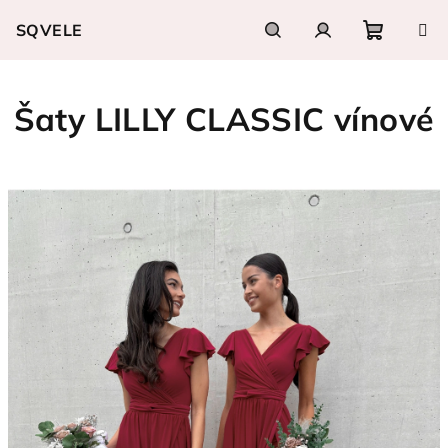
Přejít
SQVELE
na
obsah
Nákupn
Hledat
Přihlášení
Šaty LILLY CLASSIC vínové
košík