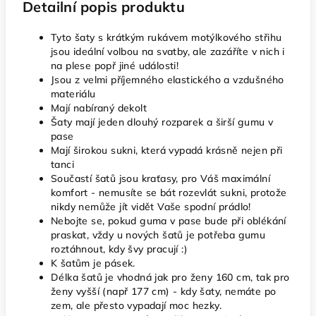
Detailní popis produktu
Tyto šaty s krátkým rukávem motýlkového střihu
jsou ideální volbou na svatby, ale zazáříte v nich i
na plese popř jiné události!
Jsou z velmi příjemného elastického a vzdušného
materiálu
Mají nabíraný dekolt
Šaty mají jeden dlouhý rozparek a širší gumu v
pase
Mají širokou sukni, která vypadá krásně nejen při
tanci
Součastí šatů jsou kraťasy, pro Váš maximální
komfort - nemusíte se bát rozevlát sukni, protože
nikdy nemůže jít vidět Vaše spodní prádlo!
Nebojte se, pokud guma v pase bude při oblékání
praskat, vždy u nových šatů je potřeba gumu
roztáhnout, kdy švy pracují :)
K šatům je pásek.
Délka šatů je vhodná jak pro ženy 160 cm, tak pro
ženy vyšší (např 177 cm) - kdy šaty, nemáte po
zem, ale přesto vypadají moc hezky.