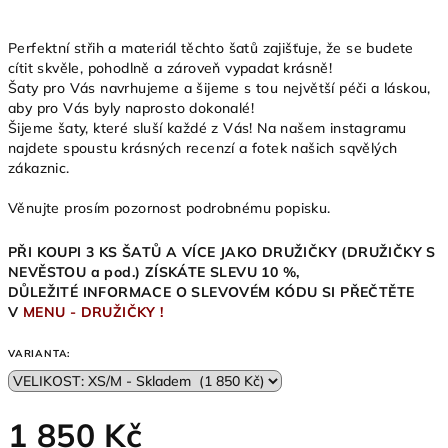
Perfektní střih a materiál těchto šatů zajišťuje, že se budete
cítit skvěle, pohodlně a zároveň vypadat krásně!
Šaty pro Vás navrhujeme a šijeme s tou největší péči a láskou,
aby pro Vás byly naprosto dokonalé!
Šijeme šaty, které sluší každé z Vás! Na našem instagramu
najdete spoustu krásných recenzí a fotek našich sqvělých
zákaznic.
Věnujte prosím pozornost podrobnému popisku.
PŘI KOUPI 3 KS ŠATŮ A VÍCE JAKO DRUŽIČKY (DRUŽIČKY S
NEVĚSTOU a pod.) ZÍSKÁTE SLEVU 10 %,
DŮLEŽITÉ INFORMACE O SLEVOVÉM KÓDU SI PŘEČTĚTE
V
MENU - DRUŽIČKY !
VARIANTA:
1 850 Kč