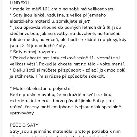
LINDEXU.
* modelka měří 161 cm a na sobě má velikost xs/s.
* Šaty jsou lehké, vzdušné, z velice příjemného
elastického materiálu, zamilujete si je❣️
* Jsou opravdu vhodné do parných letních dnů ☀️ Jsou
ideální volbou, jak na svatby, na dovolené, na taneční,
tak do města, na večeři, ale hodí se klidně i na plesy, kdy
jsou již IN jednoduché šaty.
* Šaty nemají rozparek.
* Pokud chcete mít šaty celkově volnější - vezměte si
velikost větší. Pokud je chcete mít na tělo - volte menší.
* Délku šatů si můžete přizpůsobit - zálezí, jak moc dolů
je stáhnete. Tím si různě přizpůsobíte i dekolt.
* Materiál: elastan a polyester
Berte prosím v úvahu, že na každém světle, stínu,
exteriéru, interiéru - barva působí jinak. Fotky jsou
reálné, foceny mobilem iphone. Nejsou nijak speciálně
upravovány.
PÉČE O ŠATY
Šaty jsou z jemného materiálu, proto je potřeba k nim