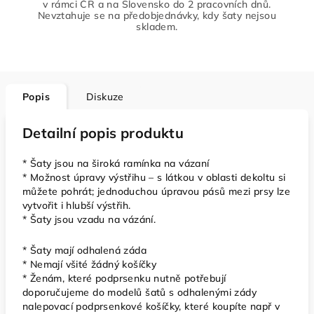
v rámci ČR a na Slovensko do 2 pracovních dnů.
Nevztahuje se na předobjednávky, kdy šaty nejsou
skladem.
Popis
Diskuze
Detailní popis produktu
* Šaty jsou na široká ramínka na vázaní
* Možnost úpravy výstřihu – s látkou v oblasti dekoltu si
můžete pohrát; jednoduchou úpravou pásů mezi prsy lze
vytvořit i hlubší výstřih.
* Šaty jsou vzadu na vázání.
* Šaty mají odhalená záda
* Nemají všité žádný košíčky
* Ženám, které podprsenku nutně potřebují
doporučujeme do modelů šatů s odhalenými zády
nalepovací podprsenkové košíčky, které koupíte např v