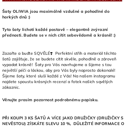
Šaty OLIWIA jsou maximálně vzdušné a pohodlné do
horkých dnů :)
Tyto šaty lichotí každé postavě – elegantně zvýrazní
přednosti. Budete se v nich cítit sebevědomě a krásně! :)
Zazařte a buďte SQVĚLÉ❣️ Perfektní střih a materiál těchto
šatů zajišťuje, že se budete cítit skvěle, pohodlně a zároveň
vypadat krásně! Šaty pro Vás navrhujeme a šijeme s tou
největší péči a láskou, aby pro Vás byly naprosto dokonalé!
Šijeme šaty, které sluší každé z Vás! Na našem instagramu
najdete spoustu krásných recenzí a fotek našich sqvělých
zákaznic.
Věnujte prosím pozornost podrobnému popisku.
PŘI KOUPI 3 KS ŠATŮ A VÍCE JAKO DRUŽIČKY (DRUŽIČKY S
NEVĚSTOU) ZÍSKÁTE SLEVU 10 %, DŮLEŽITÉ INFORMACE O