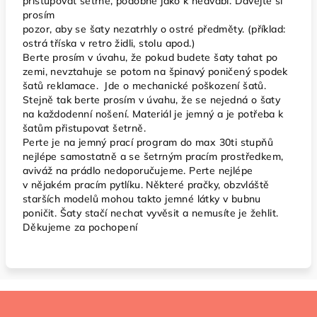
přistupovat šetrně, podobně jako k hedvábí. Dávejte si
prosím
pozor, aby se šaty nezatrhly o ostré předměty. (příklad:
ostrá tříska v retro židli, stolu apod.)
Berte prosím v úvahu, že pokud budete šaty tahat po
zemi, nevztahuje se potom na špinavý poničený spodek
šatů reklamace. Jde o mechanické poškození šatů.
Stejně tak berte prosím v úvahu, že se nejedná o šaty
na každodenní nošení. Materiál je jemný a je potřeba k
šatům přistupovat šetrně.
Perte je na jemný prací program do max 30ti stupňů
nejlépe samostatně a se šetrným pracím prostředkem,
aviváž na prádlo nedoporučujeme. Perte nejlépe
v nějakém pracím pytlíku. Některé pračky, obzvláště
starších modelů mohou takto jemné látky v bubnu
poničit. Šaty stačí nechat vyvěsit a nemusíte je žehlit.
Děkujeme za pochopení
Z