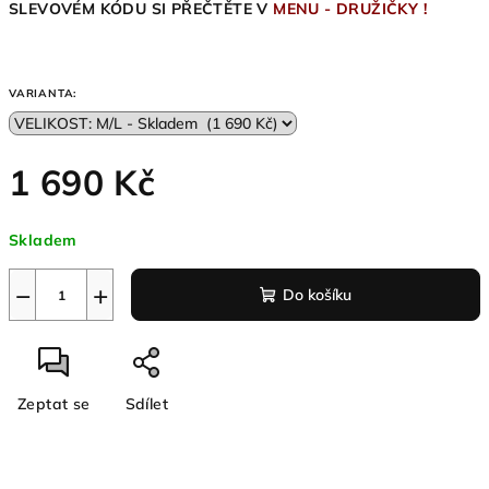
SLEVOVÉM KÓDU SI PŘEČTĚTE V
MENU - DRUŽIČKY !
VARIANTA:
1 690 Kč
Měrná
Skladem
cena:
−
+
Do košíku
Zeptat se
Sdílet