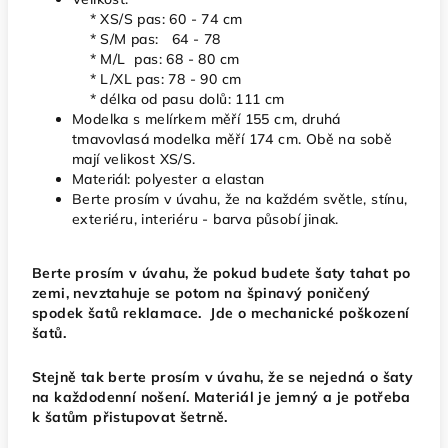
* XS/S pas: 60 - 74 cm
* S/M pas: 64 - 78
* M/L pas: 68 - 80 cm
*
L/XL pas: 78 - 90 cm
* délka od pasu dolů: 111 cm
Modelka s melírkem měří 155 cm, druhá
tmavovlasá modelka měří 174 cm. Obě na sobě
mají velikost XS/S.
Materiál: polyester a elastan
Berte prosím v úvahu, že na každém světle, stínu,
exteriéru, interiéru - barva působí jinak.
Berte prosím v úvahu, že pokud budete šaty tahat po
zemi, nevztahuje se potom na špinavý poničený
spodek šatů reklamace. Jde o mechanické poškození
šatů.
Stejně tak berte prosím v úvahu, že se nejedná o šaty
na každodenní nošení. Materiál je jemný a je potřeba
k šatům přistupovat šetrně.