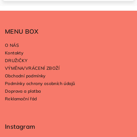
Z
á
p
MENU BOX
a
O NÁS
t
Kontakty
í
DRUŽIČKY
VÝMĚNA/VRÁCENÍ ZBOŽÍ
Obchodní podmínky
Podmínky ochrany osobních údajů
Doprava a platba
Reklamační řád
Instagram