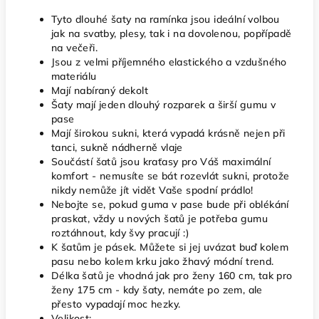
Tyto dlouhé šaty na ramínka jsou ideální volbou
jak na svatby, plesy, tak i na dovolenou, popřípadě
na večeři.
Jsou z velmi příjemného elastického a vzdušného
materiálu
Mají nabíraný dekolt
Šaty mají jeden dlouhý rozparek a širší gumu v
pase
Mají širokou sukni, která vypadá krásně nejen při
tanci, sukně nádherně vlaje
Součástí šatů jsou kraťasy pro Váš maximální
komfort - nemusíte se bát rozevlát sukni, protože
nikdy nemůže jít vidět Vaše spodní prádlo!
Nebojte se, pokud guma v pase bude při oblékání
praskat, vždy u nových šatů je potřeba gumu
roztáhnout, kdy švy pracují :)
K šatům je pásek. Můžete si jej uvázat buď kolem
pasu nebo kolem krku jako žhavý módní trend.
Délka šatů je vhodná jak pro ženy 160 cm, tak pro
ženy 175 cm - kdy šaty, nemáte po zem, ale
přesto vypadají moc hezky.
Velikost: