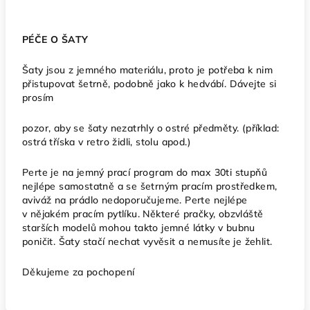
PÉČE O ŠATY
Šaty jsou z jemného materiálu, proto je potřeba k nim
přistupovat šetrně, podobně jako k hedvábí. Dávejte si
prosím
pozor, aby se šaty nezatrhly o ostré předměty. (příklad:
ostrá tříska v retro židli, stolu apod.)
Perte je na jemný prací program do max 30ti stupňů
nejlépe samostatně a se šetrným pracím prostředkem,
aviváž na prádlo nedoporučujeme. Perte nejlépe
v nějakém pracím pytlíku. Některé pračky, obzvláště
starších modelů mohou takto jemné látky v bubnu
poničit. Šaty stačí nechat vyvěsit a nemusíte je žehlit.
Děkujeme za pochopení