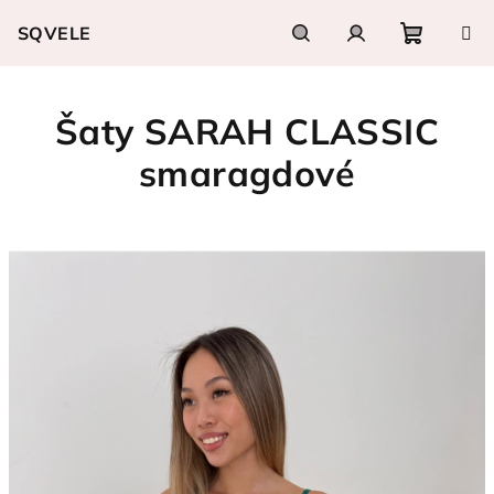
Přejít
SQVELE
na
obsah
Nákupn
Hledat
Přihlášení
Šaty SARAH CLASSIC
košík
smaragdové