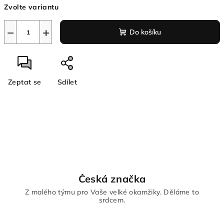
Zvolte variantu
cena:
−
+
Do košíku
Zeptat se
Sdílet
Česká značka
Z malého týmu pro Vaše velké okamžiky. Děláme to
srdcem.