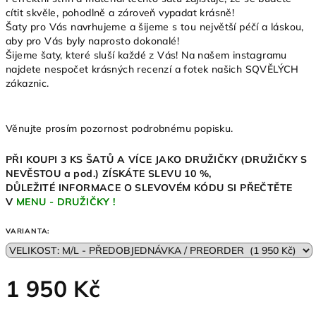
cítit skvěle, pohodlně a zároveň vypadat krásně!
Šaty pro Vás navrhujeme a šijeme s tou největší péčí a láskou,
aby pro Vás byly naprosto dokonalé!
Šijeme šaty, které sluší každé z Vás! Na našem instagramu
najdete nespočet krásných recenzí a fotek našich SQVĚLÝCH
zákaznic.
Věnujte prosím pozornost podrobnému popisku.
PŘI KOUPI 3 KS ŠATŮ A VÍCE JAKO DRUŽIČKY (DRUŽIČKY S
NEVĚSTOU a pod.) ZÍSKÁTE SLEVU 10 %,
DŮLEŽITÉ INFORMACE O SLEVOVÉM KÓDU SI PŘEČTĚTE
V
MENU - DRUŽIČKY !
VARIANTA:
1 950 Kč
Měrná