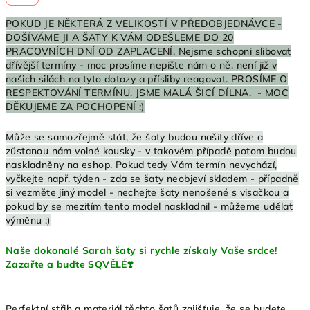
POKUD JE NĚKTERÁ Z VELIKOSTÍ V PŘEDOBJEDNÁVCE -
DOŠÍVÁME JI A ŠATY K VÁM ODEŠLEME DO 20
PRACOVNÍCH DNÍ OD ZAPLACENÍ.
Nejsme schopni slibovat
dřívější termíny - moc prosíme nepište nám o ně, není již v
našich silách na tyto dotazy a přísliby reagovat. PROSÍME O
RESPEKTOVÁNÍ TERMÍNU. JSME MALÁ ŠICÍ DÍLNA. - MOC
DĚKUJEME ZA POCHOPENÍ :)
Může se samozřejmě stát, že šaty budou našity dříve a
zůstanou nám volné kousky - v takovém případě potom budou
naskladněny na eshop. Pokud tedy Vám termín nevychází,
vyčkejte např. týden - zda se šaty neobjeví skladem - případně
si vezměte jiný model - nechejte šaty nenošené s visačkou a
pokud by se mezitím tento model naskladnil - můžeme udělat
výměnu :)
Naše dokonalé Sarah šaty si rychle získaly Vaše srdce!
Zazařte a buďte SQVĚLÉ❣️
Perfektní střih a materiál těchto šatů zajišťuje, že se budete