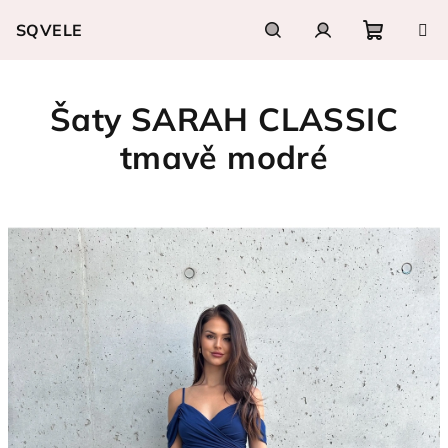
Přejít
SQVELE
na
obsah
Nákupn
Hledat
Přihlášení
Šaty SARAH CLASSIC
košík
tmavě modré