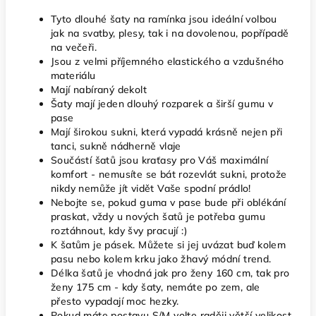
Tyto dlouhé šaty na ramínka jsou ideální volbou
jak na svatby, plesy, tak i na dovolenou, popřípadě
na večeři.
Jsou z velmi příjemného elastického a vzdušného
materiálu
Mají nabíraný dekolt
Šaty mají jeden dlouhý rozparek a širší gumu v
pase
Mají širokou sukni, která vypadá krásně nejen při
tanci, sukně nádherně vlaje
Součástí šatů jsou kraťasy pro Váš maximální
komfort - nemusíte se bát rozevlát sukni, protože
nikdy nemůže jít vidět Vaše spodní prádlo!
Nebojte se, pokud guma v pase bude při oblékání
praskat, vždy u nových šatů je potřeba gumu
roztáhnout, kdy švy pracují :)
K šatům je pásek. Můžete si jej uvázat buď kolem
pasu nebo kolem krku jako žhavý módní trend.
Délka šatů je vhodná jak pro ženy 160 cm, tak pro
ženy 175 cm - kdy šaty, nemáte po zem, ale
přesto vypadají moc hezky.
Pokud máte postavu S/M volte raději větší velikost