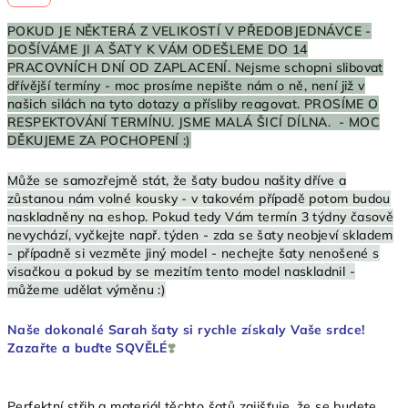
POKUD JE NĚKTERÁ Z VELIKOSTÍ V PŘEDOBJEDNÁVCE -
DOŠÍVÁME JI A ŠATY K VÁM ODEŠLEME DO 14
PRACOVNÍCH DNÍ OD ZAPLACENÍ. Nejsme schopni slibovat
dřívější termíny - moc prosíme nepište nám o ně, není již v
našich silách na tyto dotazy a přísliby reagovat. PROSÍME O
RESPEKTOVÁNÍ TERMÍNU. JSME MALÁ ŠICÍ DÍLNA. - MOC
DĚKUJEME ZA POCHOPENÍ :)
Může se samozřejmě stát, že šaty budou našity dříve a
zůstanou nám volné kousky - v takovém případě potom budou
naskladněny na eshop. Pokud tedy Vám termín 3 týdny časově
nevychází, vyčkejte např. týden - zda se šaty neobjeví skladem
- případně si vezměte jiný model - nechejte šaty nenošené s
visačkou a pokud by se mezitím tento model naskladnil -
můžeme udělat výměnu :)
Naše dokonalé Sarah šaty si rychle získaly Vaše srdce!
Zazařte a buďte SQVĚLÉ
❣️
Perfektní střih a materiál těchto šatů zajišťuje, že se budete