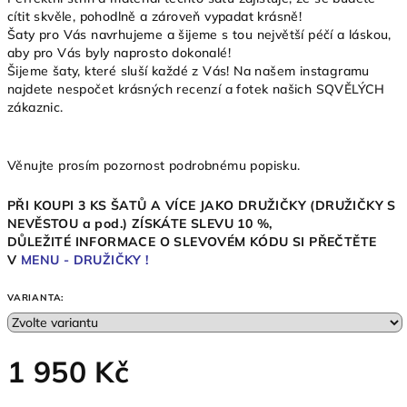
cítit skvěle, pohodlně a zároveň vypadat krásně!
Šaty pro Vás navrhujeme a šijeme s tou největší péčí a láskou,
aby pro Vás byly naprosto dokonalé!
Šijeme šaty, které sluší každé z Vás! Na našem instagramu
najdete nespočet krásných recenzí a fotek našich SQVĚLÝCH
zákaznic.
Věnujte prosím pozornost podrobnému popisku.
PŘI KOUPI 3 KS ŠATŮ A VÍCE JAKO DRUŽIČKY (DRUŽIČKY S
NEVĚSTOU a pod.) ZÍSKÁTE SLEVU 10 %,
DŮLEŽITÉ INFORMACE O SLEVOVÉM KÓDU SI PŘEČTĚTE
V
MENU - DRUŽIČKY !
VARIANTA:
1 950 Kč
Měrná