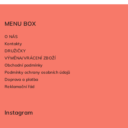
Z
á
p
MENU BOX
a
O NÁS
t
Kontakty
í
DRUŽIČKY
VÝMĚNA/VRÁCENÍ ZBOŽÍ
Obchodní podmínky
Podmínky ochrany osobních údajů
Doprava a platba
Reklamační řád
Instagram