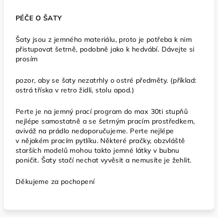
PÉČE O ŠATY
Šaty jsou z jemného materiálu, proto je potřeba k nim
přistupovat šetrně, podobně jako k hedvábí. Dávejte si
prosím
pozor, aby se šaty nezatrhly o ostré předměty. (příklad:
ostrá tříska v retro židli, stolu apod.)
Perte je na jemný prací program do max 30ti stupňů
nejlépe samostatně a se šetrným pracím prostředkem,
aviváž na prádlo nedoporučujeme. Perte nejlépe
v nějakém pracím pytlíku. Některé pračky, obzvláště
starších modelů mohou takto jemné látky v bubnu
poničit. Šaty stačí nechat vyvěsit a nemusíte je žehlit.
Děkujeme za pochopení