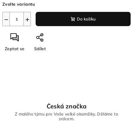
Zvolte variantu
cena:
−
+
Do košíku
Zeptat se
Sdílet
Česká značka
Z malého týmu pro Vaše velké okamžiky. Děláme to
srdcem.