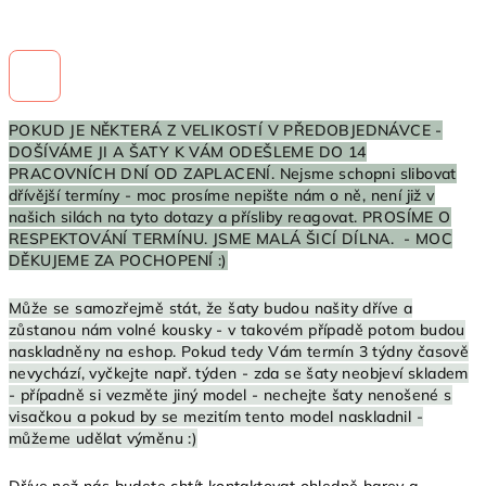
POKUD JE NĚKTERÁ Z VELIKOSTÍ V PŘEDOBJEDNÁVCE -
DOŠÍVÁME JI A ŠATY K VÁM ODEŠLEME DO 14
PRACOVNÍCH DNÍ OD ZAPLACENÍ. Nejsme schopni slibovat
dřívější termíny - moc prosíme nepište nám o ně, není již v
našich silách na tyto dotazy a přísliby reagovat. PROSÍME O
RESPEKTOVÁNÍ TERMÍNU. JSME MALÁ ŠICÍ DÍLNA. - MOC
DĚKUJEME ZA POCHOPENÍ :)
Může se samozřejmě stát, že šaty budou našity dříve a
zůstanou nám volné kousky - v takovém případě potom budou
naskladněny na eshop. Pokud tedy Vám termín 3 týdny časově
nevychází, vyčkejte např. týden - zda se šaty neobjeví skladem
- případně si vezměte jiný model - nechejte šaty nenošené s
visačkou a pokud by se mezitím tento model naskladnil -
můžeme udělat výměnu :)