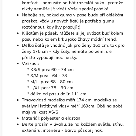
komfort - nemusíte se bát rozevlát sukni, protože
nikdy nemůže jít vidět Vaše spodní prádlo!
Nebojte se, pokud guma v pase bude při oblékání
praskat, vždy u nových šatů je potřeba gumu
roztáhnout, kdy švy pracují :)
K šatům je pásek. Můžete si jej uvázat buď kolem
pasu nebo kolem krku jako žhavý módní trend.
Délka šatů je vhodná jak pro ženy 160 cm, tak pro
ženy 175 cm - kdy šaty, nemáte po zem, ale
přesto vypadají moc hezky.
Velikost:
* XS/S pas: 60 - 74 cm
* S/M pas: 64 - 78
* M/L pas: 68 - 80 cm
* L/XL pas: 78 - 90 cm
* délka od pasu dolů: 111 cm
Tmavovlasá modelka měří 174 cm, modelka se
světlými krátkými vlasy měří 169cm. Obě na sobě
mají velikost XS/S
Materiál: polyester a elastan
Berte prosím v úvahu, že na každém světle, stínu,
exteriéru, interiéru - barva působí jinak.