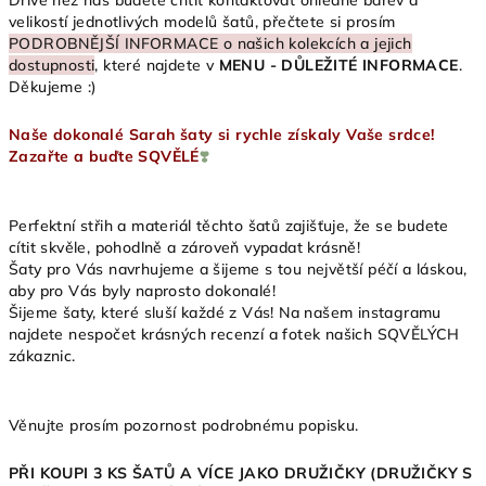
Dříve než nás budete chtít kontaktovat ohledně barev a
velikostí jednotlivých modelů šatů, přečtete si prosím
PODROBNĚJŠÍ INFORMACE o našich kolekcích a jejich
dostupnosti
, které najdete v
MENU - DŮLEŽITÉ INFORMACE
.
Děkujeme :)
Naše dokonalé Sarah šaty si rychle získaly Vaše srdce!
Zazařte a buďte SQVĚLÉ
❣️
Perfektní střih a materiál těchto šatů zajišťuje, že se budete
cítit skvěle, pohodlně a zároveň vypadat krásně!
Šaty pro Vás navrhujeme a šijeme s tou největší péčí a láskou,
aby pro Vás byly naprosto dokonalé!
Šijeme šaty, které sluší každé z Vás! Na našem instagramu
najdete nespočet krásných recenzí a fotek našich SQVĚLÝCH
zákaznic.
Věnujte prosím pozornost podrobnému popisku.
PŘI KOUPI 3 KS ŠATŮ A VÍCE JAKO DRUŽIČKY (DRUŽIČKY S