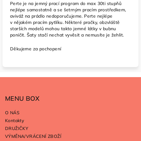
Perte je na jemný prací program do max 30ti stupňů
nejlépe samostatně a se šetrným pracím prostředkem,
aviváž na prádlo nedoporučujeme. Perte nejlépe
v nějakém pracím pytlíku. Některé pračky, obzvláště
starších modelů mohou takto jemné látky v bubnu
poničit. Šaty stačí nechat vyvěsit a nemusíte je žehlit.
Děkujeme za pochopení
Z
á
p
MENU BOX
a
O NÁS
t
Kontakty
í
DRUŽIČKY
VÝMĚNA/VRÁCENÍ ZBOŽÍ