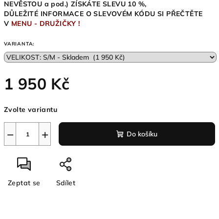
NEVĚSTOU a pod.) ZÍSKÁTE SLEVU 10 %,
DŮLEŽITÉ INFORMACE O SLEVOVÉM KÓDU SI PŘEČTĚTE
V
MENU - DRUŽIČKY !
VARIANTA:
1 950 Kč
Měrná
Zvolte variantu
cena:
−
+
Do košíku
Zeptat se
Sdílet