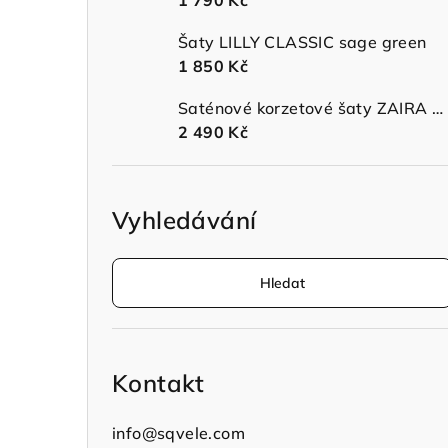
1 790 Kč
n
Šaty LILLY CLASSIC sage green
í
1 850 Kč
p
Saténové korzetové šaty ZAIRA MIDI s ramínky sage green
a
2 490 Kč
n
e
Vyhledávání
l
Hledat
Kontakt
info
@
sqvele.com