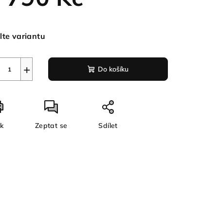
ná
a:
lte variantu
+
Do košíku
sk
Zeptat se
Sdílet