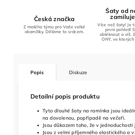
Šaty od n
zamiluje
Česká značka
Více než šaty! Je 
Z malého týmu pro Vaše velké
první pohled! S
okamžiky. Děláme to srdcem.
obléknout a víš, 
ONY, ve kterých 
Popis
Diskuze
Detailní popis produktu
Tyto dlouhé šaty na ramínka jsou ideální
na dovolenou, popřípadě na večeři.
Jsou důkazem toho, že v jednoduchosti j
Jsou z velmi příjemného elastického a v