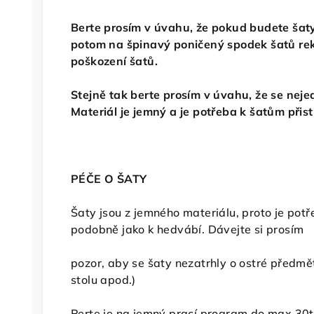
Berte prosím v úvahu, že pokud budete šaty
potom na špinavý poničený spodek šatů re
poškození šatů.
Stejně tak berte prosím v úvahu, že se nej
Materiál je jemný a je potřeba k šatům přis
PÉČE O ŠATY
Šaty jsou z jemného materiálu, proto je potř
podobně jako k hedvábí. Dávejte si prosím
pozor, aby se šaty nezatrhly o ostré předměty.
stolu apod.)
Perte je na jemný prací program do max 30t