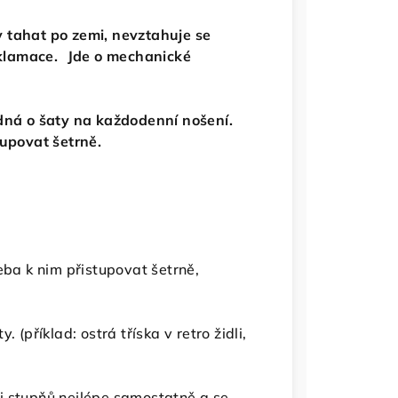
 tahat po zemi, nevztahuje se
klamace. Jde o mechanické
edná o šaty na každodenní nošení.
tupovat šetrně.
eba k nim přistupovat šetrně,
 (příklad: ostrá tříska v retro židli,
i stupňů nejlépe samostatně a se