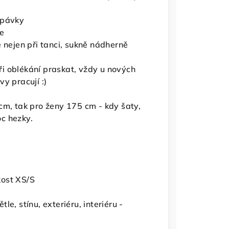
cpávky
e
 nejen při tanci, sukně nádherně
i oblékání praskat, vždy u nových
y pracují :)
cm, tak pro ženy 175 cm - kdy šaty,
c hezky.
kost XS/S
e, stínu, exteriéru, interiéru -