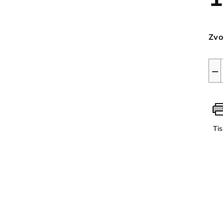
Měr
cen
Zvo
−
Ti