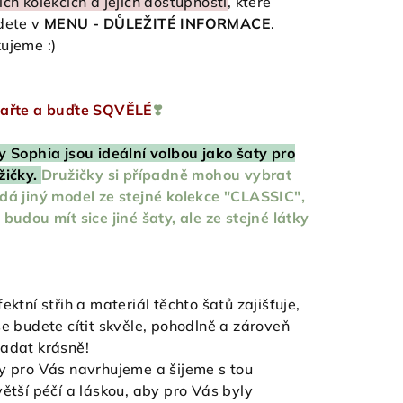
ich kolekcích a jejich dostupnosti
, které
dete v
MENU - DŮLEŽITÉ INFORMACE
.
ujeme :)
ařte a buďte SQVĚLÉ
❣️
y Sophia jsou ideální volbou jako šaty pro
žičky.
Družičky si případně mohou vybrat
dá jiný model ze stejné kolekce "CLASSIC",
 budou mít sice jiné šaty, ale ze stejné látky
fektní střih a materiál těchto šatů zajišťuje,
se budete cítit skvěle, pohodlně a zároveň
adat krásně!
y pro Vás navrhujeme a šijeme s tou
větší péčí a láskou, aby pro Vás byly