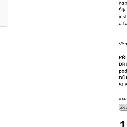
nap
Šij
ins
a f
Věn
PŘI
DR
pod
DŮ
SI
VAR
1