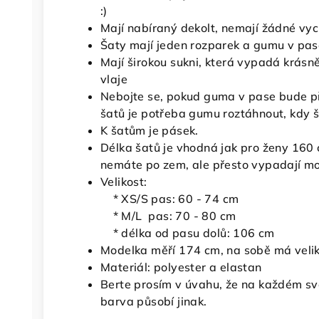
:)
Mají nabíraný dekolt, nemají žádné vy
Šaty mají jeden rozparek a gumu v pas
Mají širokou sukni, která vypadá krásně
vlaje
Nebojte se, pokud guma v pase bude př
šatů je potřeba gumu roztáhnout, kdy šv
K šatům je pásek.
Délka šatů je vhodná jak pro ženy 160 
nemáte po zem, ale přesto vypadají mo
Velikost:
* XS/S pas: 60 - 74 cm
* M/L pas: 70 - 80 cm
* délka od pasu dolů: 106 cm
Modelka měří 174 cm, na sobě má veli
Materiál: polyester a elastan
Berte prosím v úvahu, že na každém světl
barva působí jinak.