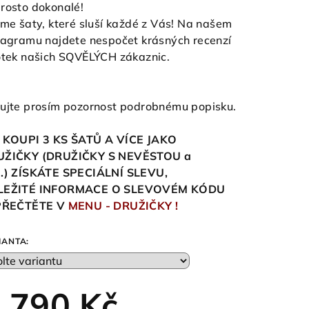
rosto dokonalé!
eme šaty, které sluší každé z Vás! Na našem
tagramu najdete nespočet krásných recenzí
otek našich SQVĚLÝCH zákaznic.
ujte prosím pozornost podrobnému popisku.
 KOUPI 3 KS ŠATŮ A VÍCE JAKO
UŽIČKY (DRUŽIČKY S NEVĚSTOU a
.) ZÍSKÁTE SPECIÁLNÍ SLEVU,
LEŽITÉ INFORMACE O SLEVOVÉM KÓDU
 PŘEČTĚTE V
MENU - DRUŽIČKY !
IANTA:
 790 Kč