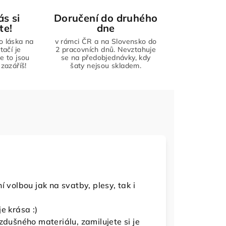
ás si
Doručení do druhého
te!
dne
to láska na
v rámci ČR a na Slovensko do
tačí je
2 pracovních dnů. Nevztahuje
že to jsou
se na předobjednávky, kdy
zazáříš!
šaty nejsou skladem.
 volbou jak na svatby, plesy, tak i
e krása :)
zdušného materiálu, zamilujete si je