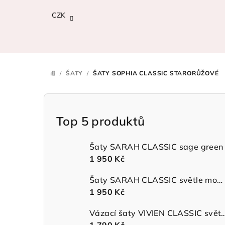
Přejít
CZK
na
obsah
/
ŠATY
/
ŠATY SOPHIA CLASSIC STARORŮŽOVÉ
DOMŮ
P
o
Top 5 produktů
s
Šaty SARAH CLASSIC sage green
t
1 950 Kč
r
Šaty SARAH CLASSIC světle modré
1 950 Kč
a
n
Vázací šaty VIVIEN CLASSIC 