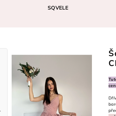
SQVELE
Š
C
Tut
cen
Dří
bar
světle růžové
pře