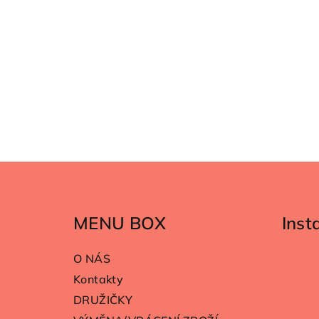
Z
á
MENU BOX
Ins
p
a
O NÁS
t
Kontakty
DRUŽIČKY
í