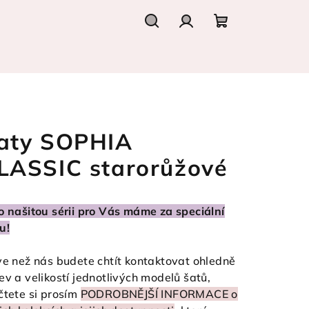
Hledat
Přihlášení
Nákupní
košík
aty SOPHIA
LASSIC starorůžové
o našitou sérii pro Vás máme za speciální
u!
ve než nás budete chtít kontaktovat ohledně
ev a velikostí jednotlivých modelů šatů,
čtete si prosím
PODROBNĚJŠÍ INFORMACE o