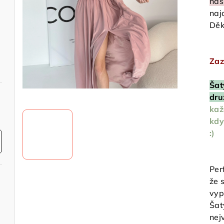
naš
naj
Děk
Zaz
Šat
dru
kaž
kdy
:)
Per
že 
vyp
Šat
nej