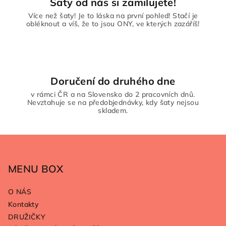
Šaty od nás si zamilujete!
Více než šaty! Je to láska na první pohled! Stačí je
obléknout a víš, že to jsou ONY, ve kterých zazáříš!
Doručení do druhého dne
v rámci ČR a na Slovensko do 2 pracovních dnů.
Nevztahuje se na předobjednávky, kdy šaty nejsou
skladem.
Z
á
p
MENU BOX
a
O NÁS
t
Kontakty
í
DRUŽIČKY