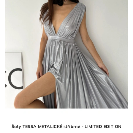
u
k
t
ů
Šaty TESSA METALICKÉ stříbrné - LIMITED EDITION