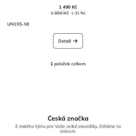
1 490 Kč
1 890 Kč
(–21 %)
UNI(XS-M)
Detail
1
položek celkem
O
v
l
á
d
a
c
í
Česká značka
p
Z malého týmu pro Vaše velké okamžiky. Děláme to
r
srdcem.