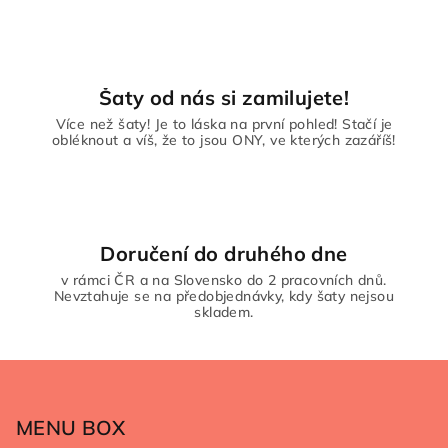
v
k
y
v
ý
Šaty od nás si zamilujete!
p
Více než šaty! Je to láska na první pohled! Stačí je
i
obléknout a víš, že to jsou ONY, ve kterých zazáříš!
s
u
Doručení do druhého dne
v rámci ČR a na Slovensko do 2 pracovních dnů.
Nevztahuje se na předobjednávky, kdy šaty nejsou
skladem.
Z
á
p
MENU BOX