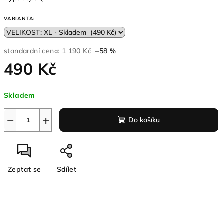
VARIANTA:
standardní cena:
1 190 Kč
–58 %
490 Kč
Měrná
Skladem
cena:
−
+
Do košíku
Zeptat se
Sdílet