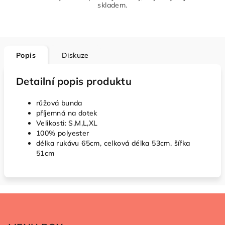
skladem.
Popis
Diskuze
Detailní popis produktu
růžová bunda
příjemná na dotek
Velikosti: S,M,L,XL
100% polyester
délka rukávu 65cm, celková délka 53cm, šířka
51cm
Z
á