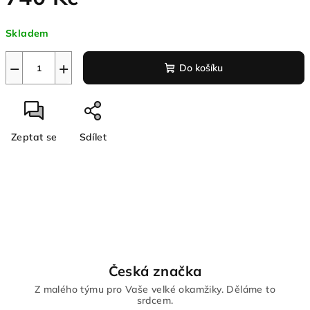
Měrná
Skladem
cena:
−
+
Do košíku
Zeptat se
Sdílet
Česká značka
Z malého týmu pro Vaše velké okamžiky. Děláme to
srdcem.