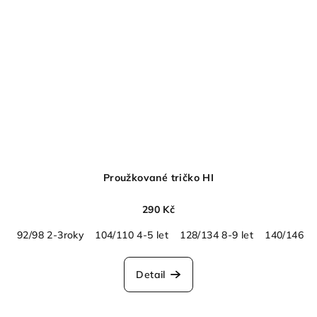
Proužkované tričko HI
290 Kč
92/98 2-3roky
104/110 4-5 let
128/134 8-9 let
140/146 10
Detail