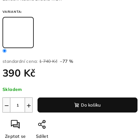
VARIANTA:
standardní cena:
1 740 Kč
–77 %
390 Kč
Měrná
Skladem
cena:
−
+
Do košíku
Zeptat se
Sdílet