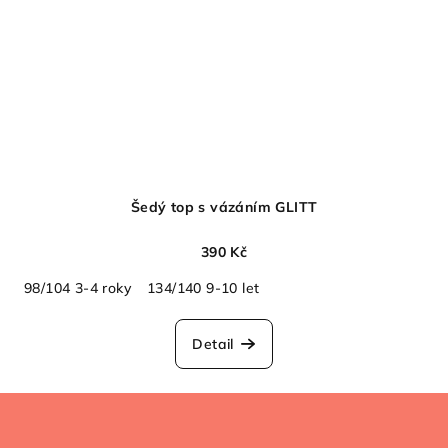
Šedý top s vázáním GLITT
390 Kč
98/104 3-4 roky
134/140 9-10 let
Detail
Z
á