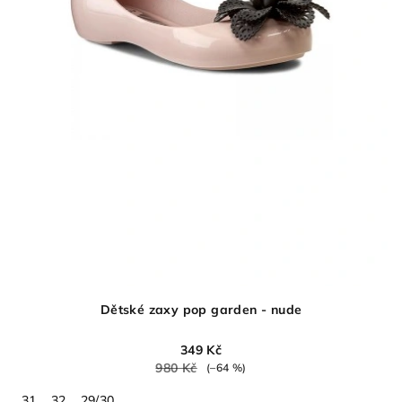
Dětské zaxy pop garden - nude
349 Kč
980 Kč
(–64 %)
31
32
29/30