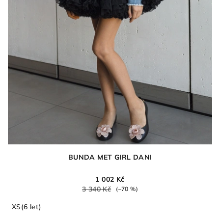
BUNDA MET GIRL DANI
1 002 Kč
3 340 Kč
(–70 %)
XS(6 let)