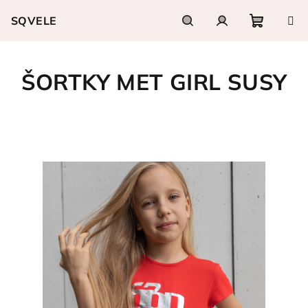
Přejít
SQVELE
na
obsah
Nákupn
Hledat
Přihlášení
ŠORTKY MET GIRL SUSY
košík