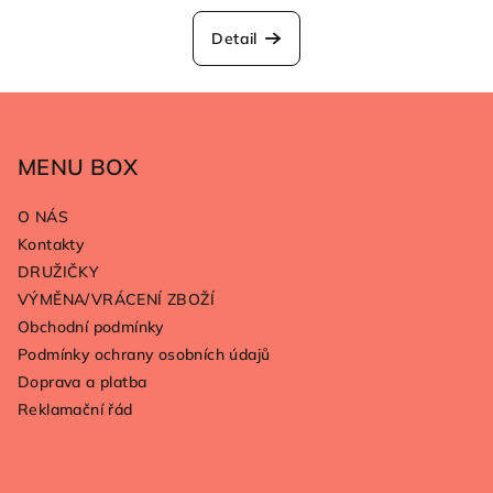
Detail
Z
á
p
MENU BOX
a
O NÁS
t
Kontakty
í
DRUŽIČKY
VÝMĚNA/VRÁCENÍ ZBOŽÍ
Obchodní podmínky
Podmínky ochrany osobních údajů
Doprava a platba
Reklamační řád