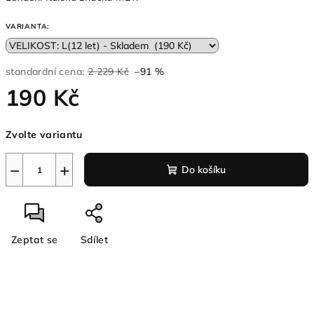
VARIANTA:
standardní cena:
2 229 Kč
–91 %
190 Kč
Měrná
Zvolte variantu
cena:
−
+
Do košíku
Zeptat se
Sdílet