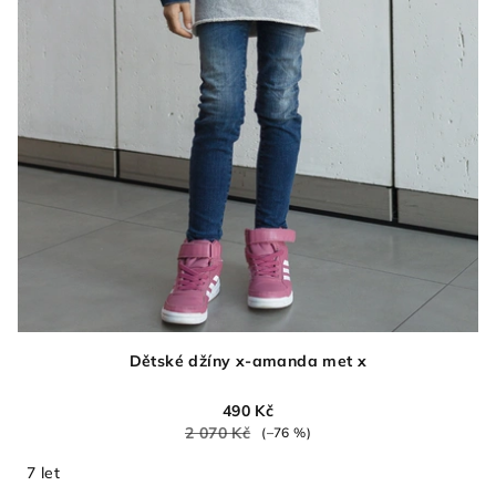
Dětské džíny x-amanda met x
490 Kč
2 070 Kč
(–76 %)
7 let