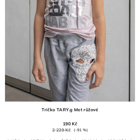
Tričko TARY.g Met růžové
190 Kč
2 229 Kč
(–91 %)