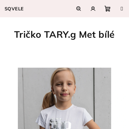
Přejít
SQVELE
na
obsah
Nákupn
Hledat
Přihlášení
Tričko TARY.g Met bílé
košík