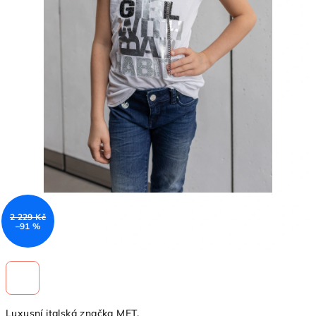
2 229 Kč
–91 %
Luxusní italská značka MET.