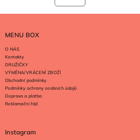
Z
á
p
MENU BOX
a
O NÁS
t
Kontakty
í
DRUŽIČKY
VÝMĚNA/VRÁCENÍ ZBOŽÍ
Obchodní podmínky
Podmínky ochrany osobních údajů
Doprava a platba
Reklamační řád
Instagram