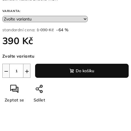
VARIANTA:
standardní cena:
1 090 Kč
–64 %
390 Kč
Měrná
Zvolte variantu
cena:
−
+
Do košíku
Zeptat se
Sdílet