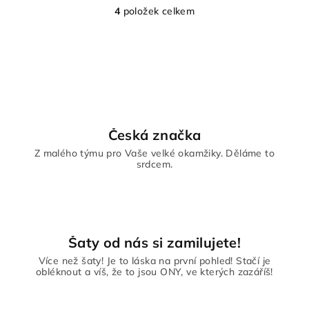
4
položek celkem
O
v
l
á
d
a
c
í
Česká značka
p
Z malého týmu pro Vaše velké okamžiky. Děláme to
r
srdcem.
v
k
y
v
ý
Šaty od nás si zamilujete!
p
Více než šaty! Je to láska na první pohled! Stačí je
i
obléknout a víš, že to jsou ONY, ve kterých zazáříš!
s
u