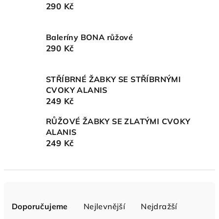
290 Kč
Baleríny BONA růžové
290 Kč
STŘÍBRNÉ ŽABKY SE STŘÍBRNÝMI
CVOKY ALANIS
249 Kč
RŮŽOVÉ ŽABKY SE ZLATÝMI CVOKY
ALANIS
249 Kč
Ř
a
Doporučujeme
Nejlevnější
Nejdražší