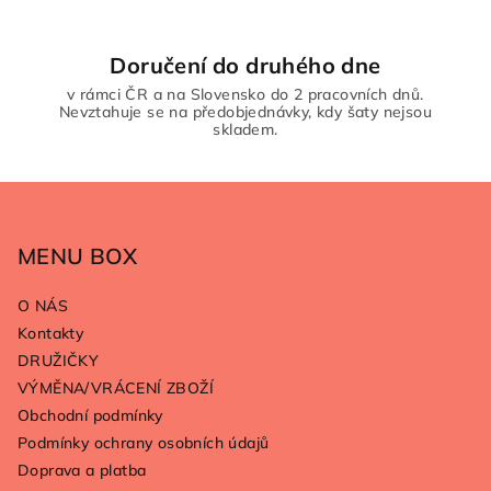
Doručení do druhého dne
v rámci ČR a na Slovensko do 2 pracovních dnů.
Nevztahuje se na předobjednávky, kdy šaty nejsou
skladem.
Z
á
p
MENU BOX
a
O NÁS
t
Kontakty
í
DRUŽIČKY
VÝMĚNA/VRÁCENÍ ZBOŽÍ
Obchodní podmínky
Podmínky ochrany osobních údajů
Doprava a platba