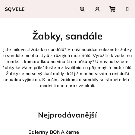
Přejít
SQVELE
na
obsah
Nákupn
Hledat
Přihlášení
Žabky, sandále
košík
Jste milovnicí žabek a sandálů? V naší nabídce naleznete žabky
a sandále mnoha stylů z různých materiálů. Vyrážíte k vodě, na
rande, s kamarádkou na víno či na nákupy? U nás naleznete
žabky ke všem příležitostem z kvalitních a příjemných materiálů.
Žabky se na se výsluní módy drží již mnoho sezón a ani další
nebudou výjimkou. S našimi žabkami a sandály se stanete letní
módní ikonou pro své okolí.
Nejprodávanější
Baleríny BONA černé