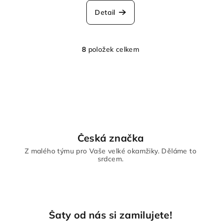
Detail
8
položek celkem
O
v
l
á
d
a
c
í
Česká značka
p
Z malého týmu pro Vaše velké okamžiky. Děláme to
r
srdcem.
v
k
y
v
ý
Šaty od nás si zamilujete!