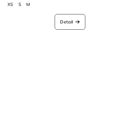
XS
S
M
Detail