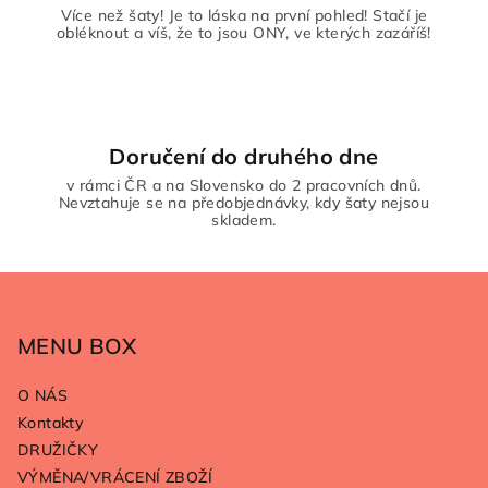
p
Více než šaty! Je to láska na první pohled! Stačí je
i
obléknout a víš, že to jsou ONY, ve kterých zazáříš!
s
u
Doručení do druhého dne
v rámci ČR a na Slovensko do 2 pracovních dnů.
Nevztahuje se na předobjednávky, kdy šaty nejsou
skladem.
Z
á
p
MENU BOX
a
O NÁS
t
Kontakty
í
DRUŽIČKY
VÝMĚNA/VRÁCENÍ ZBOŽÍ