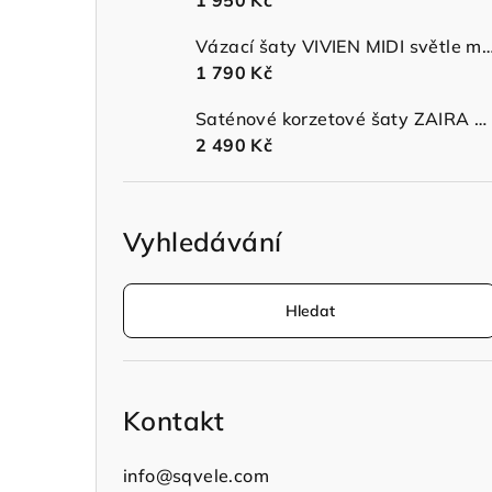
1 950 Kč
n
Vázací šaty VIVIEN MIDI světle modr
í
1 790 Kč
p
Saténové korzetové šaty ZAIRA MIDI s ramínky sage green
a
2 490 Kč
n
e
Vyhledávání
l
Hledat
Kontakt
info
@
sqvele.com