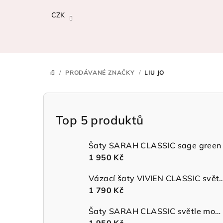
Přejít
CZK
na
obsah
/
PRODÁVANÉ ZNAČKY
/
LIU JO
DOMŮ
P
o
Top 5 produktů
s
Šaty SARAH CLASSIC sage green
t
1 950 Kč
r
Vázací šaty VIVIEN CLASSIC 
1 790 Kč
a
n
Šaty SARAH CLASSIC světle modré