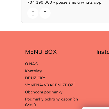
704 190 000 - pouze sms a whats app
Z
á
MENU BOX
Ins
p
a
O NÁS
t
Kontakty
DRUŽIČKY
í
VÝMĚNA/VRÁCENÍ ZBOŽÍ
Obchodní podmínky
Podmínky ochrany osobních
údajů