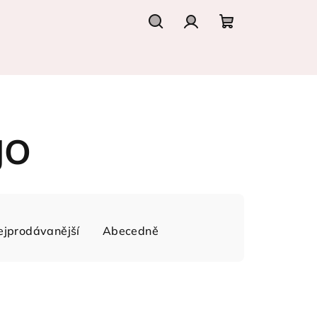
Hledat
Přihlášení
Nákupní
košík
JO
ejprodávanější
Abecedně