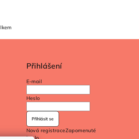
elkem
Přihlášení
E-mail
Heslo
Přihlásit se
Nová registrace
Zapomenuté
heslo