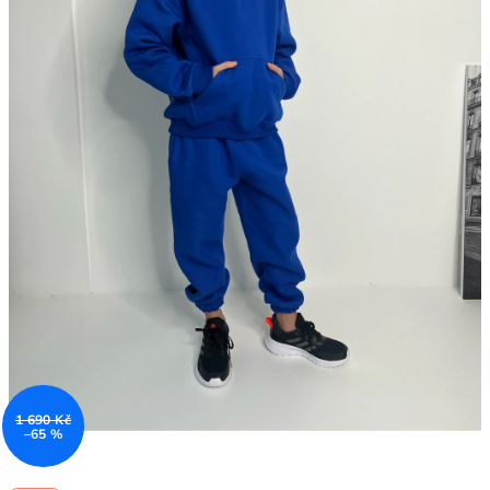
1 690 Kč
–65 %