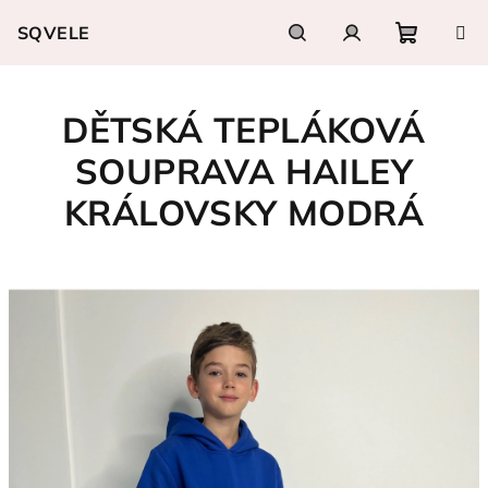
Přejít
SQVELE
na
obsah
Nákupn
Hledat
Přihlášení
DĚTSKÁ TEPLÁKOVÁ
košík
SOUPRAVA HAILEY
KRÁLOVSKY MODRÁ