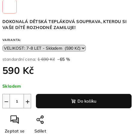
DOKONALÁ DĚTSKÁ TEPLÁKOVÁ SOUPRAVA, KTEROU SI
VAŠE DÍTĚ ROZHODNĚ ZAMILUJE!
VARIANTA:
standardní cena:
1 690 Kč
–65 %
590 Kč
Měrná
Skladem
cena:
−
+
Do košíku
Zeptat se
Sdílet