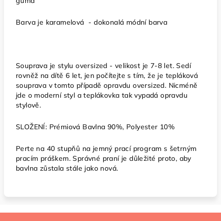
guma
Barva je karamelová - dokonalá módní barva
Souprava je stylu oversized - velikost je 7-8 let. Sedí
rovněž na dítě 6 let, jen počítejte s tím, že je tepláková
souprava v tomto případě opravdu oversized. Nicméně
jde o moderní styl a teplákovka tak vypadá opravdu
stylově.
SLOŽENÍ: Prémiová Bavlna 90%, Polyester 10%
Perte na 40 stupňů na jemný prací program s šetrným
pracím práškem. Správné praní je důležité proto, aby
bavlna zůstala stále jako nová.
Z