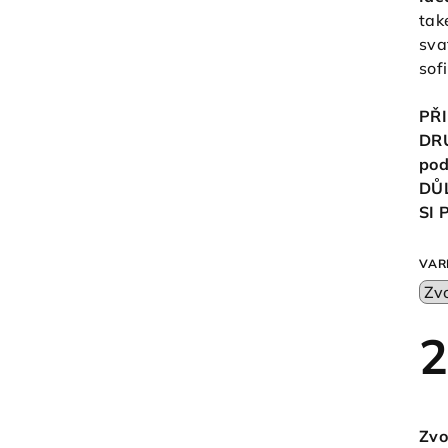
tak
sva
sof
PŘI
DR
pod
DŮ
SI
VAR
2
Měr
cen
Zvo