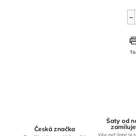
−
Ti
Šaty od n
zamiluje
Česká značka
Více než šaty! Je 