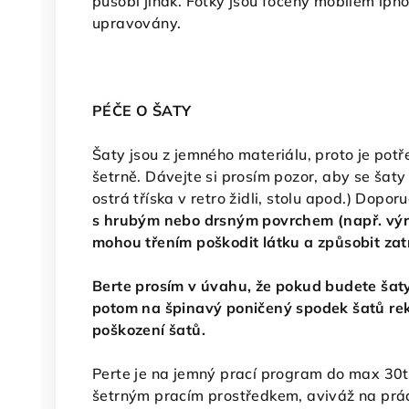
působí jinak. Fotky jsou foceny mobilem iph
upravovány.
PÉČE O ŠATY
Šaty jsou z jemného materiálu, proto je pot
šetrně. Dávejte si prosím pozor, aby se šaty
ostrá tříska v retro židli, stolu apod.) Dop
s hrubým nebo drsným povrchem (např. výra
mohou třením poškodit látku a způsobit za
Berte prosím v úvahu, že pokud budete šaty
potom na špinavý poničený spodek šatů re
poškození šatů.
Perte je na jemný prací program do max 30t
šetrným pracím prostředkem, aviváž na prá