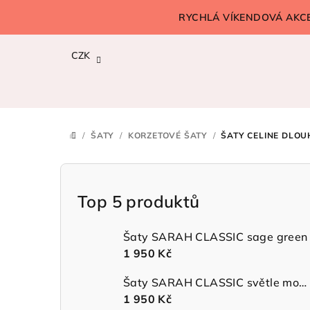
Přejít
RYCHLÁ VÍKENDOVÁ AKCE!
na
obsah
CZK
/
ŠATY
/
KORZETOVÉ ŠATY
/
ŠATY CELINE DLOU
DOMŮ
P
o
Top 5 produktů
s
Šaty SARAH CLASSIC sage green
t
1 950 Kč
r
Šaty SARAH CLASSIC světle modré
1 950 Kč
a