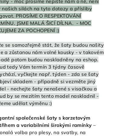
míny - moc prosíme nepište nám o ně, není
 v našich silách na tyto dotazy a přísliby
govat. PROSÍME O RESPEKTOVÁNÍ
MÍNU. JSME MALÁ ŠICÍ DÍLNA. - MOC
UJEME ZA POCHOPENÍ :)
e se samozřejmě stát, že šaty budou našity
ve a zůstanou nám volné kousky - v takovém
padě potom budou naskladněny na eshop.
ud tedy Vám termín 3 týdny časově
ychází, vyčkejte např. týden - zda se šaty
bjeví skladem - případně si vezměte jiný
el - nechejte šaty nenošené s visačkou a
ud by se mezitím tento model naskladnil -
eme udělat výměnu :)
gantní společenské šaty s korzetovým
třihem a variabilními širokými ramínky
–
onalá volba pro plesy, na svatby, na