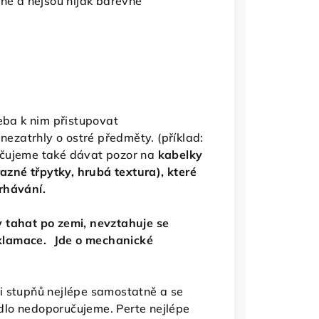
one a nejsou nijak barevně
řeba k nim přistupovat
 nezatrhly o ostré předměty. (příklad:
oručujeme také dávat pozor na
kabelky
zné třpytky, hrubá textura), které
trhávání.
 tahat po zemi, nevztahuje se
klamace. Jde o mechanické
i stupňů nejlépe samostatně a se
dlo nedoporučujeme. Perte nejlépe