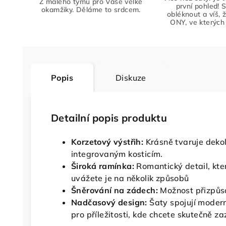
Z malého týmu pro Vaše velké
první pohled! S
okamžiky. Děláme to srdcem.
obléknout a víš, 
ONY, ve kterých 
Popis
Diskuze
Detailní popis produktu
Korzetový výstřih:
Krásně tvaruje dekol
integrovaným kosticím.
Široká ramínka:
Romantický detail, kte
uvážete je na několik způsobů
Šněrování na zádech:
Možnost přizpůso
Nadčasový design:
Šaty spojují moderní
pro příležitosti, kde chcete skutečně zaz