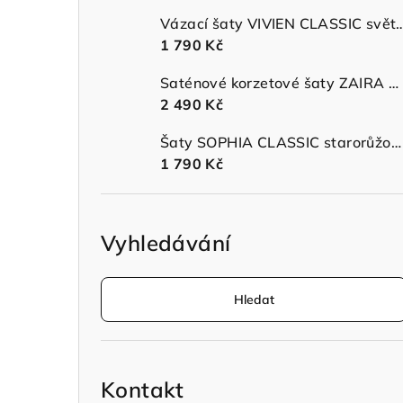
n
Vázací šaty VIVIEN CLASSIC 
1 790 Kč
n
Saténové korzetové šaty ZAIRA MIDI s ramínky sage green
í
2 490 Kč
p
Šaty SOPHIA CLASSIC starorůžové
a
1 790 Kč
n
e
Vyhledávání
l
Hledat
Kontakt