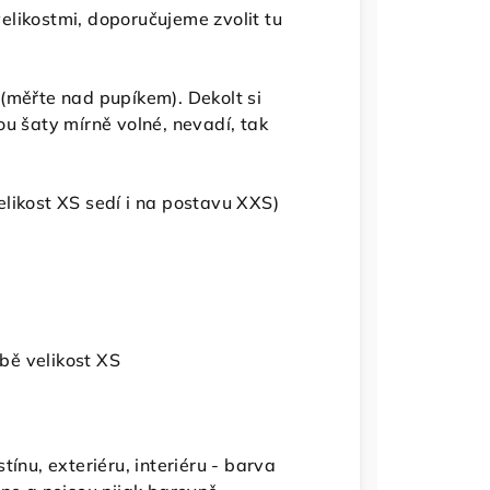
likostmi, doporučujeme zvolit tu
(měřte nad pupíkem). Dekolt si
ou šaty mírně volné, nevadí, tak
elikost XS sedí i na postavu XXS)
bě velikost XS
ínu, exteriéru, interiéru - barva