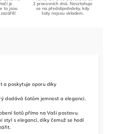
tačí je
2 pracovních dnů. Nevztahuje
že to jsou
se na předobjednávky, kdy
zazáříš!
šaty nejsou skladem.
t a poskytuje oporu díky
rý dodává šatům jemnost a eleganci.
bení šatů přímo na Vaši postavu.
 styl s elegancí, díky čemuž se hodí
ářit.