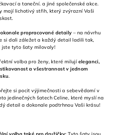
žkovací a taneční. a jiné společenské akce.
y mají lichotivý střih, který zvýrazní Vaši
skost.
okonale propracované detaily
– na návrhu
e si dali záležet a každý detail ladili tak,
 jste tyto šaty milovaly!
fektní volba pro ženy, které milují
eleganci,
istikovanost a všestrannost v jednom
sku
.
řejte si pocit výjimečnosti a sebevědomí v
hto jedinečných šatech Celine, které myslí na
dý detail a dokonale podtrhnou Vaši krásu!
ální volba také pro družičky:
Tyto šaty jsou