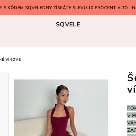
 S KÓDEM SQVELEDNY ZÍSKÁTE SLEVU 10 PROCENT A TO I N
SQVELE
HÉ VÍNOVÉ
Š
v
POK
V P
VÁ
ZAP