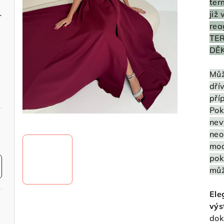
ter
světle růžové
již
rea
TER
DĚK
Můž
dří
pří
Pok
nev
neo
mod
pok
můž
Ele
výs
dok