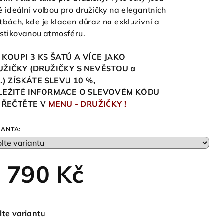
é ideální volbou pro družičky na elegantních
tbách, kde je kladen důraz na exkluzivní a
istikovanou atmosféru.
 KOUPI 3 KS ŠATŮ A VÍCE JAKO
UŽIČKY (DRUŽIČKY S NEVĚSTOU a
.)
ZÍSKÁTE SLEVU 10
%,
LEŽITÉ INFORMACE O SLEVOVÉM KÓDU
 PŘEČTĚTE V
MENU - DRUŽIČKY !
IANTA:
 790 Kč
ná
a:
lte variantu