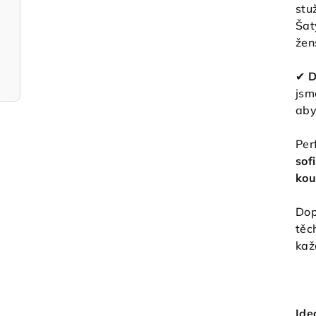
stu
Šat
žen
✔
D
jsm
aby
Per
sof
kou
Dop
těc
kaž
Ide