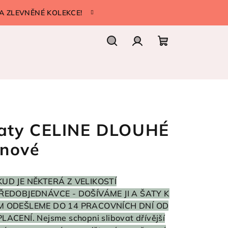
A ZLEVNĚNÉ KOLEKCE!
Hledat
Přihlášení
Nákupní
košík
aty CELINE DLOUHÉ
ínové
UD JE NĚKTERÁ Z VELIKOSTÍ
ŘEDOBJEDNÁVCE - DOŠÍVÁME JI A ŠATY K
M ODEŠLEME DO 14 PRACOVNÍCH DNÍ OD
LACENÍ. Nejsme schopni slibovat dřívější