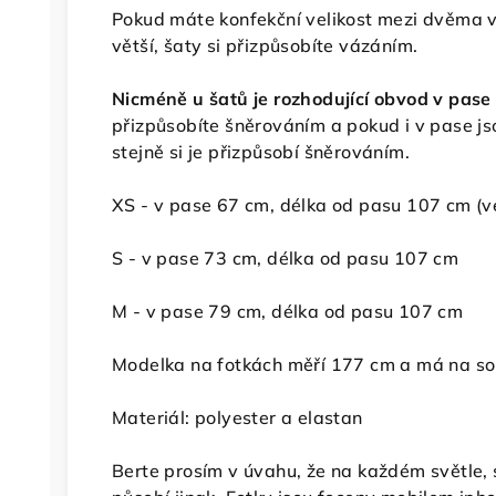
Pokud máte konfekční velikost mezi dvěma ve
větší, šaty si přizpůsobíte vázáním.
Nicméně u šatů je rozhodující obvod v pase
přizpůsobíte šněrováním a pokud i v pase js
stejně si je přizpůsobí šněrováním.
XS - v pase 67 cm, délka od pasu 107 cm
(v
S - v pase 73 cm, délka od pasu 107 cm
M - v pase 79 cm, délka od pasu 107 cm
Modelka na fotkách měří 177 cm a má na so
Materiál: polyester a elastan
Berte prosím v úvahu, že na každém světle, st