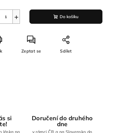
+
Do košíku
sk
Zeptat se
Sdílet
ás si
Doručení do druhého
te!
dne
to láska na
v rámci ČR a na Slovensko do