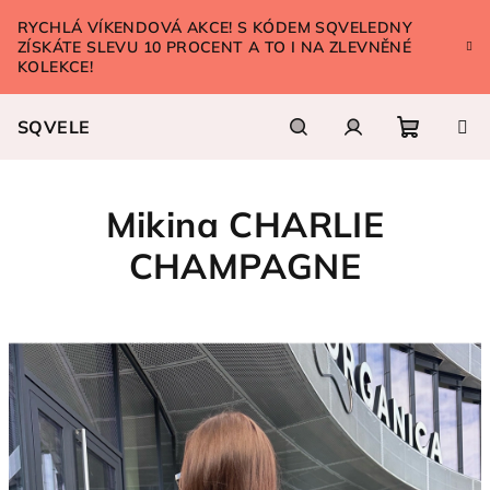
Přejít
RYCHLÁ VÍKENDOVÁ AKCE! S KÓDEM SQVELEDNY
na
ZÍSKÁTE SLEVU 10 PROCENT A TO I NA ZLEVNĚNÉ
obsah
KOLEKCE!
SQVELE
Nákupn
Hledat
Přihlášení
Mikina CHARLIE
košík
CHAMPAGNE