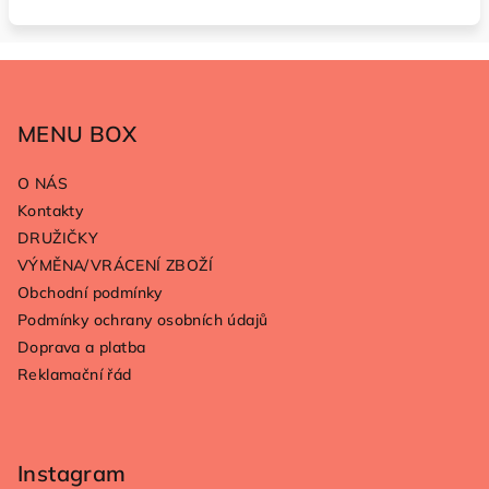
Z
á
p
MENU BOX
a
O NÁS
t
Kontakty
í
DRUŽIČKY
VÝMĚNA/VRÁCENÍ ZBOŽÍ
Obchodní podmínky
Podmínky ochrany osobních údajů
Doprava a platba
Reklamační řád
Instagram