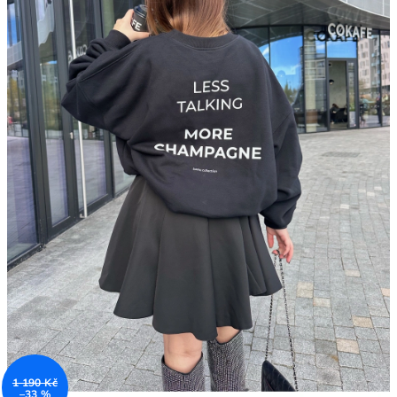
1 190 Kč
–33 %