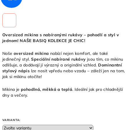
Oversized mikina s nabíranými rukávy – pohodlí a styl v
jednom! NAŠE BASIQ KOLEKCE JE CHIC!
Naše
oversized mikina
nabízí nejen komfort, ale také
jedinečný styl.
Speciální nabírané rukávy
jsou tím, co mikinu
odlišuje, a dodávají jí výrazný a originální vzhled.
Dominantní
stylový nápis
lze nosit vpředu nebo vzadu – záleží jen na tom,
jak si mikinu otočíte!
Mikina je
pohodlná, měkká a teplá
. Ideální jak pro chladnější
dny a večery.
VARIANTA: