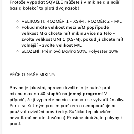
Protože vypadat SQVĚLE můžete i v mikině a s naší
basiq kolekcí to platí dvojnásob!
VELIKOSTI: ROZMĚR 1 - XS/M , ROZMĚR 2 - M/L
Pokud máte velikost mezi S/M popřípadě
velikost M a chcete mít mikinu více na tělo -
zvolte velikost UNI 1 (XS-M), pokud ji chcete mít
volnější - zvolte velikost M/L
SLOŽENÍ: Prémiová Bavlna 90%, Polyester 10%
PÉČE O NAŠE MIKINY:
Bavlna je jakostní, opravdu kvalitní a je nutné prát
mikinu max na
40 stupňů na jemný program
! V
případě, že ji vyperete na více, mohou se vytvořit žmolky.
Perte se šetrným pracím práškem a nedoporučujeme
používat avivážní prostředky. Sušička teplákovkám
nevadí, máme otestováno :) Prosíme dodržujte pokyny k
praní.