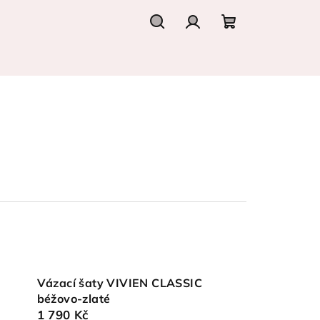
Hledat
Přihlášení
Nákupní
košík
Vázací šaty VIVIEN CLASSIC
béžovo-zlaté
1 790 Kč