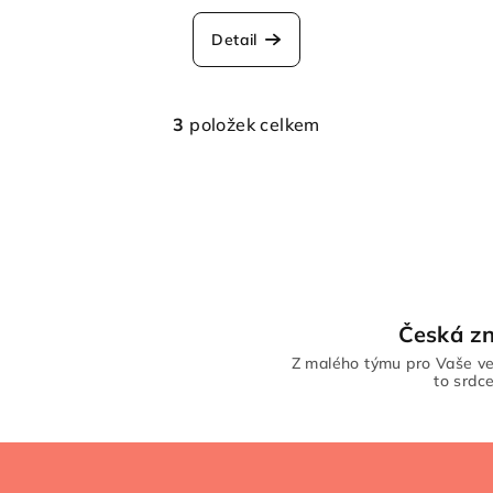
Detail
3
položek celkem
O
v
l
á
d
a
c
Česká z
í
Z malého týmu pro Vaše ve
p
to srdc
r
v
k