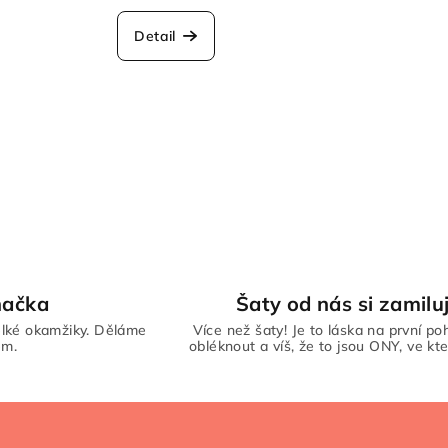
Detail
načka
Šaty od nás si zamiluj
lké okamžiky. Děláme
Více než šaty! Je to láska na první poh
em.
obléknout a víš, že to jsou ONY, ve kte