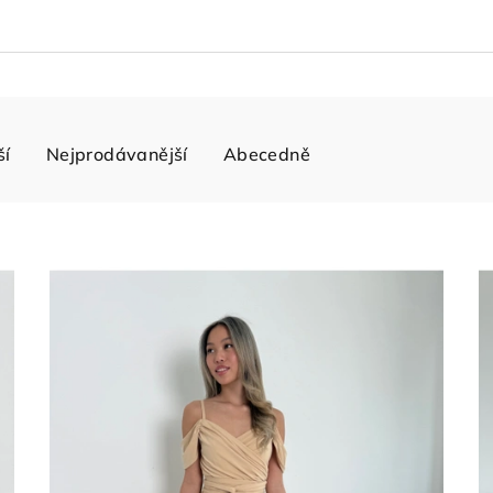
ší
Nejprodávanější
Abecedně