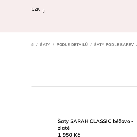
Přejít
CZK
na
obsah
/
ŠATY
/
PODLE DETAILŮ
/
ŠATY PODLE BAREV
DOMŮ
Šaty SARAH CLASSIC béžovo -
zlaté
1 950 Kč