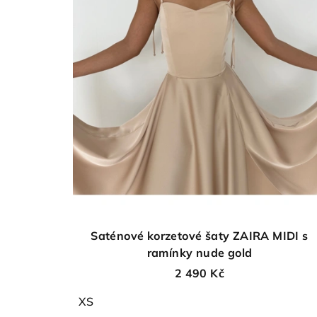
d
o
u
d
k
u
t
k
ů
t
ů
Saténové korzetové šaty ZAIRA MIDI s
ramínky nude gold
2 490 Kč
XS