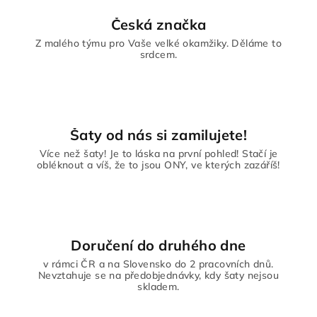
c
í
Česká značka
p
Z malého týmu pro Vaše velké okamžiky. Děláme to
r
srdcem.
v
k
y
v
ý
Šaty od nás si zamilujete!
p
Více než šaty! Je to láska na první pohled! Stačí je
i
obléknout a víš, že to jsou ONY, ve kterých zazáříš!
s
u
Doručení do druhého dne
v rámci ČR a na Slovensko do 2 pracovních dnů.
Nevztahuje se na předobjednávky, kdy šaty nejsou
skladem.