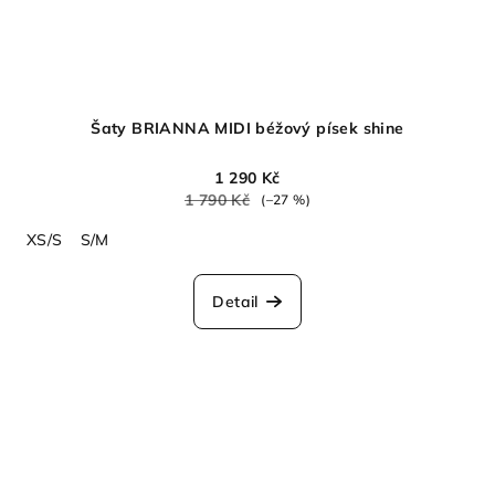
Šaty BRIANNA MIDI béžový písek shine
1 290 Kč
1 790 Kč
(–27 %)
XS/S
S/M
Detail