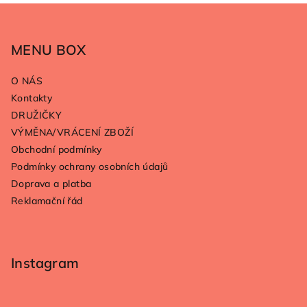
Z
á
p
MENU BOX
a
O NÁS
t
Kontakty
í
DRUŽIČKY
VÝMĚNA/VRÁCENÍ ZBOŽÍ
Obchodní podmínky
Podmínky ochrany osobních údajů
Doprava a platba
Reklamační řád
Instagram