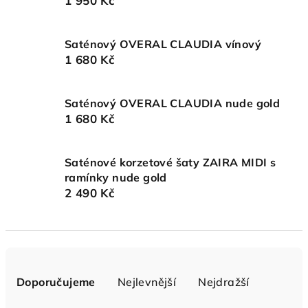
1 950 Kč
Saténový OVERAL CLAUDIA vínový
1 680 Kč
Saténový OVERAL CLAUDIA nude gold
1 680 Kč
Saténové korzetové šaty ZAIRA MIDI s
ramínky nude gold
2 490 Kč
Ř
a
Doporučujeme
Nejlevnější
Nejdražší
z