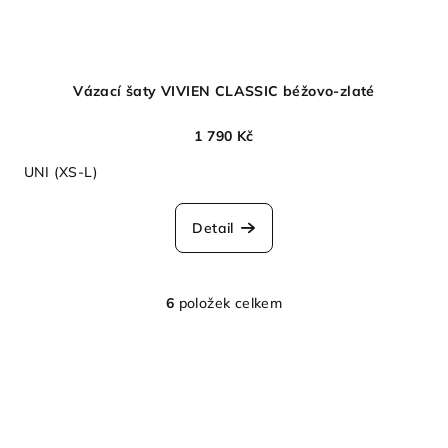
Vázací šaty VIVIEN CLASSIC béžovo-zlaté
1 790 Kč
UNI (XS-L)
Detail
6
položek celkem
O
v
l
á
d
a