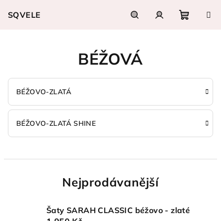
Přejít
SQVELE
na
obsah
Nákupn
Hledat
Přihlášení
BÉŽOVÁ
košík
BÉŽOVO-ZLATÁ
BÉŽOVO-ZLATÁ SHINE
Nejprodávanější
Šaty SARAH CLASSIC béžovo - zlaté