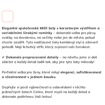
Elegantní společenské MIDI šaty s korzetovým výstřihem a
variabilními širokými ramínky
– dokonalá volba pro plesy,
svatby, na dovolenou, na večírky nebo jen do města, pokud
chcete zazářit. Tyto nadčasové šaty kombinují styl a zároveň
pohodlí. Mají lichotivý střih, který zvýrazní vaši ženskost.
✔
Dokonale propracované detaily
– na návrhu jsme si dali
záležet a každý detail ladili tak, aby jste tyto šaty milovaly!
Perfektní volba pro ženy, které milují
eleganci, sofistikovanost
a všestrannost v jednom kousku
.
Dopřejte si pocit výjimečnosti a sebevědomí v těchto
jedinečných šatech Celine, které myslí na každý detail a
dokonale podtrhnou Vaši krásu!