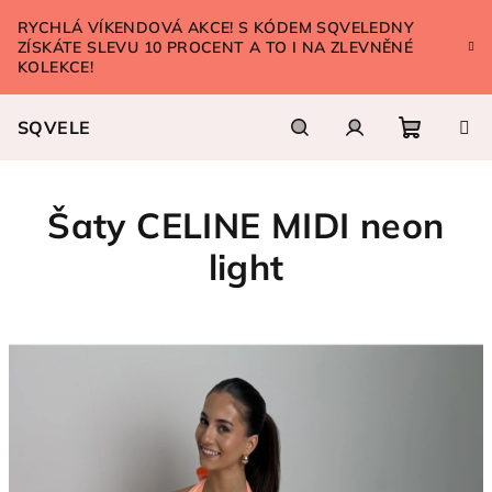
Přejít
RYCHLÁ VÍKENDOVÁ AKCE! S KÓDEM SQVELEDNY
na
ZÍSKÁTE SLEVU 10 PROCENT A TO I NA ZLEVNĚNÉ
obsah
KOLEKCE!
SQVELE
Nákupn
Hledat
Přihlášení
Šaty CELINE MIDI neon
košík
light