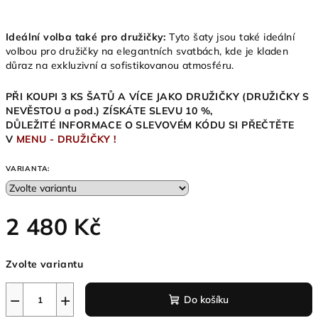
Ideální volba také pro družičky:
Tyto šaty jsou také ideální
volbou pro družičky na elegantních svatbách, kde je kladen
důraz na exkluzivní a sofistikovanou atmosféru.
PŘI KOUPI 3 KS ŠATŮ A VÍCE JAKO DRUŽIČKY (DRUŽIČKY S
NEVĚSTOU a pod.)
ZÍSKÁTE SLEVU 10
%,
DŮLEŽITÉ INFORMACE O SLEVOVÉM KÓDU SI PŘEČTĚTE
V
MENU - DRUŽIČKY !
VARIANTA:
2 480 Kč
Měrná
Zvolte variantu
cena:
−
+
Do košíku