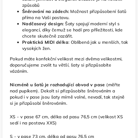
způsobů
Šněrování na zádech:
Možnost přizpůsobení šatů
přímo na Vaši postavu.
Nadčasový design:
Šaty spojují moderní styl s
elegancí, díky čemuž se hodí pro příležitosti, kde
chcete skutečně zazářit.
Praktická MIDI délka
: Oblíbená jak u menších, tak
vysokých žen.
Pokud máte konfekční velikost mezi dvěma velikostmi,
doporučujeme zvolit tu větší, šaty si přizpůsobíte
vázáním.
Nicméně u šatů je rozhodující obvod v pase
(měřte
nad pupíkem). Dekolt si přizpůsobíte šněrováním a
pokud i v pase jsou šaty mírně volné, nevadí, tak stejně
si je přizpůsobí šněrováním.
XS - v pase 67 cm, délka od pasu 76,5 cm
(velikost XS
sedí i na postavu XXS)
S - v pase 73 cm, délka od pasu 76,5 cm