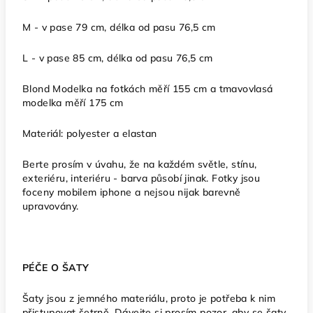
M - v pase 79 cm, délka od pasu 76,5 cm
L - v pase 85 cm, délka od pasu 76,5 cm
Blond Modelka na fotkách měří 155 cm a tmavovlasá
modelka měří 175 cm
Materiál: polyester a elastan
Berte prosím v úvahu, že na každém světle, stínu,
exteriéru, interiéru - barva působí jinak. Fotky jsou
foceny mobilem iphone a nejsou nijak barevně
upravovány.
PÉČE O ŠATY
Šaty jsou z jemného materiálu, proto je potřeba k nim
přistupovat šetrně. Dávejte si prosím pozor, aby se šaty