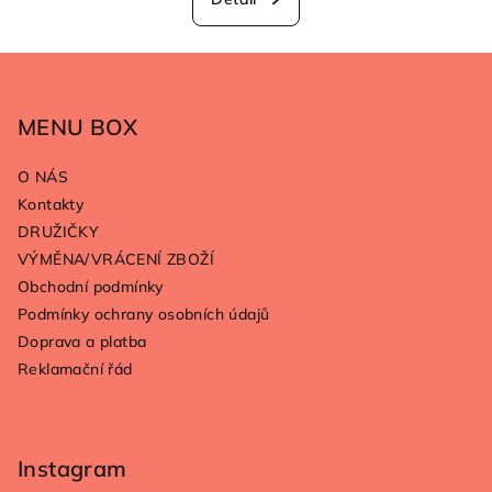
Z
á
p
MENU BOX
a
O NÁS
t
Kontakty
í
DRUŽIČKY
VÝMĚNA/VRÁCENÍ ZBOŽÍ
Obchodní podmínky
Podmínky ochrany osobních údajů
Doprava a platba
Reklamační řád
Instagram