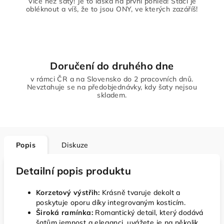
Více než šaty! Je to láska na první pohled! Stačí je
obléknout a víš, že to jsou ONY, ve kterých zazáříš!
Doručení do druhého dne
v rámci ČR a na Slovensko do 2 pracovních dnů.
Nevztahuje se na předobjednávky, kdy šaty nejsou
skladem.
Popis
Diskuze
Detailní popis produktu
Korzetový výstřih:
Krásně tvaruje dekolt a
poskytuje oporu díky integrovaným kosticím.
Široká ramínka:
Romantický detail, který dodává
šatům jemnost a eleganci. uvážete je na několik