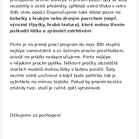
nezatrhly o ostré předměty. (příklad: ostrá tříska v retro
židli, stolu apod.) Doporučujeme také dávat pozor na
kabelky s hrubým nebo drsným povrchem (např.
výrazné třpytky, hrubá textura), které mohou třením
poškodit látku a způsobit zatrhávání.
Perte je na jemný prací program do max 30ti stupňů
nejlépe samostatně a se šetrným pracím prostředkem,
aviváž na prádlo nedoporučujeme. Perte nejlépe
v nějakém pracím pytlíku. Některé pračky, obzvláště
starších modelů mohou látky v bubnu poničit. Šaty
nechte volně uschnout a když bude potřeba, tak je
vyžehlete na mírnou teplotu. Pokud by praním kostice
změnily tvar, stačí je ručně zpět vytvarovat.
Děkujeme za pochopení