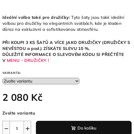
Ideální volba také pro družičky:
Tyto šaty jsou také ideální
volbou pro družičky na elegantních svatbách, kde je kladen
důraz na exkluzivní a sofistikovanou atmosféru.
PŘI KOUPI 3 KS ŠATŮ A VÍCE JAKO DRUŽIČKY (DRUŽIČKY S
NEVĚSTOU a pod.)
ZÍSKÁTE SLEVU 10
%,
DŮLEŽITÉ INFORMACE O SLEVOVÉM KÓDU SI PŘEČTĚTE
V
MENU - DRUŽIČKY !
VARIANTA:
2 080 Kč
Měrná
Zvolte variantu
cena:
−
+
Do košíku