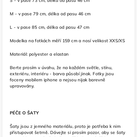
S - v pase 73 cm, délka od pasu 46 cm
M - v pase 79 cm, délka od pasu 46 cm
L - v pase 85 cm, délka od pasu 47 cm
Modelka na fotkách měří 159 cm a nosí velikost XXS/XS
Materiál: polyester a elastan
Berte prosím v úvahu, že na každém světle, stínu,
exteriéru, interiéru - barva působí jinak. Fotky jsou
foceny mobilem iphone a nejsou nijak barevně
upravovány.
PÉČE O ŠATY
Šaty jsou z jemného materiálu, proto je potřeba k nim
přistupovat šetrně. Dávejte si prosím pozor, aby se šaty