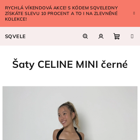
Přejít
RYCHLÁ VÍKENDOVÁ AKCE! S KÓDEM SQVELEDNY
na
ZÍSKÁTE SLEVU 10 PROCENT A TO I NA ZLEVNĚNÉ
obsah
KOLEKCE!
SQVELE
Nákupn
Hledat
Přihlášení
Šaty CELINE MINI černé
košík