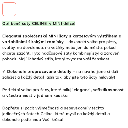
Oblíbené šaty CELINE v MINI délce!
Elegantní společenské MINI šaty s korzetovým výstřihem a
variabilními širokými ramínky
– dokonalá volba pro plesy,
svatby, na dovolenou, na večírky nebo jen do města, pokud
chcete zazářit. Tyto nadčasové šaty kombinují styl a zároveň
pohodlí. Mají lichotivý střih, který zvýrazní vaši ženskost.
✔
Dokonale propracované detaily
– na návrhu jsme si dali
záležet a každý detail ladili tak, aby jste tyto šaty milovaly!
Perfektní volba pro ženy, které milují
eleganci, sofistikovanost
a všestrannost v jednom kousku
.
Dopřejte si pocit výjimečnosti a sebevědomí v těchto
jedinečných šatech Celine, které myslí na každý detail a
dokonale podtrhnou Vaši krásu!