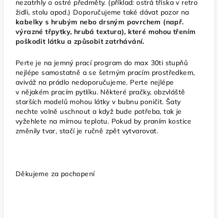
nezatrhly o ostré předměty. (příklad: ostrá tříska v retro
židli, stolu apod.) Doporučujeme také dávat pozor na
kabelky s hrubým nebo drsným povrchem (např.
výrazné třpytky, hrubá textura), které mohou třením
poškodit látku a způsobit zatrhávání.
Perte je na jemný prací program do max 30ti stupňů
nejlépe samostatně a se šetrným pracím prostředkem,
aviváž na prádlo nedoporučujeme. Perte nejlépe
v nějakém pracím pytlíku. Některé pračky, obzvláště
starších modelů mohou látky v bubnu poničit. Šaty
nechte volně uschnout a když bude potřeba, tak je
vyžehlete na mírnou teplotu. Pokud by praním kostice
změnily tvar, stačí je ručně zpět vytvarovat.
Děkujeme za pochopení