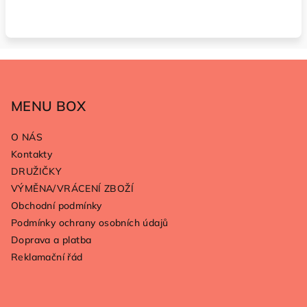
Z
á
p
MENU BOX
a
O NÁS
t
Kontakty
í
DRUŽIČKY
VÝMĚNA/VRÁCENÍ ZBOŽÍ
Obchodní podmínky
Podmínky ochrany osobních údajů
Doprava a platba
Reklamační řád