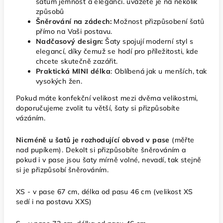
šatům jemnost a eleganci. uvážete je na několik
způsobů
Šněrování na zádech:
Možnost přizpůsobení šatů
přímo na Vaši postavu.
Nadčasový design:
Šaty spojují moderní styl s
elegancí, díky čemuž se hodí pro příležitosti, kde
chcete skutečně zazářit.
Praktická MINI délka
: Oblíbená jak u menších, tak
vysokých žen.
Pokud máte konfekční velikost mezi dvěma velikostmi,
doporučujeme zvolit tu větší, šaty si přizpůsobíte
vázáním.
Nicméně u šatů je rozhodující obvod v pase
(měřte
nad pupíkem). Dekolt si přizpůsobíte šněrováním a
pokud i v pase jsou šaty mírně volné, nevadí, tak stejně
si je přizpůsobí šněrováním.
XS - v pase 67 cm, délka od pasu 46 cm
(velikost XS
sedí i na postavu XXS)