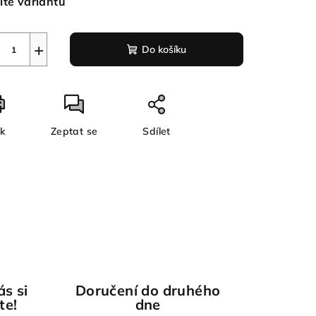
lte variantu
+
Do košíku
sk
Zeptat se
Sdílet
ás si
Doručení do druhého
te!
dne