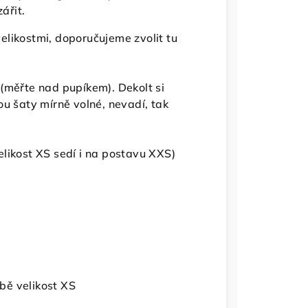
ářit.
likostmi, doporučujeme zvolit tu
(měřte nad pupíkem). Dekolt si
ou šaty mírně volné, nevadí, tak
elikost XS sedí i na postavu XXS)
bě velikost XS