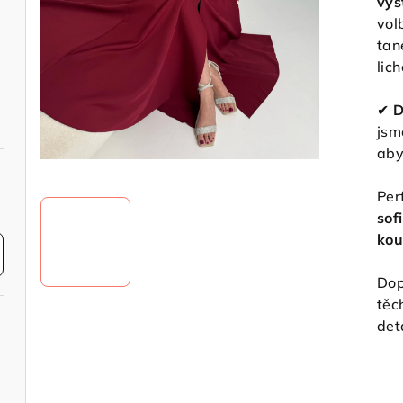
výs
vol
tan
lic
✔
D
jsm
aby
Per
sof
kou
Dop
těc
det