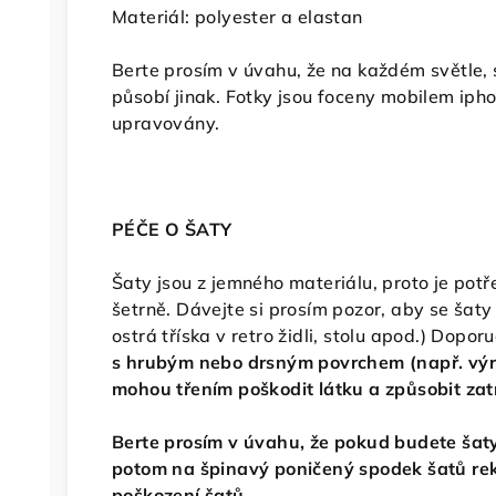
Materiál: polyester a elastan
Berte prosím v úvahu, že na každém světle, st
působí jinak. Fotky jsou foceny mobilem iph
upravovány.
PÉČE O ŠATY
Šaty jsou z jemného materiálu, proto je pot
šetrně. Dávejte si prosím pozor, aby se šaty
ostrá tříska v retro židli, stolu apod.) Dop
s hrubým nebo drsným povrchem (např. výra
mohou třením poškodit látku a způsobit za
Berte prosím v úvahu, že pokud budete šaty
potom na špinavý poničený spodek šatů re
poškození šatů.