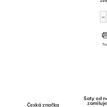
Zvo
−
Ti
Šaty od n
zamiluje
Česká značka