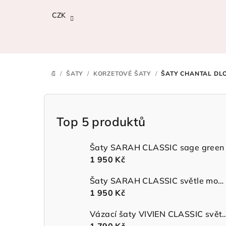
Přejít
CZK
na
obsah
/
ŠATY
/
KORZETOVÉ ŠATY
/
ŠATY CHANTAL DL
DOMŮ
P
o
Top 5 produktů
s
Šaty SARAH CLASSIC sage green
t
1 950 Kč
r
Šaty SARAH CLASSIC světle modré
1 950 Kč
a
n
Vázací šaty VIVIEN CLASSIC 