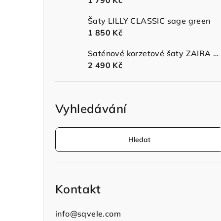
1 790 Kč
n
Šaty LILLY CLASSIC sage green
í
1 850 Kč
p
Saténové korzetové šaty ZAIRA MIDI s ramínky sage green
a
2 490 Kč
n
e
Vyhledávání
l
Hledat
Kontakt
info
@
sqvele.com