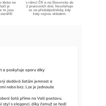
to láska na
v rámci ČR a na Slovensko do
tačí je
2 pracovních dnů. Nevztahuje
že to jsou
se na předobjednávky, kdy
zazáříš!
šaty nejsou skladem.
t a poskytuje oporu díky
terý dodává šatům jemnost a
emi nebo bez. Lze je jednouše
bení šatů přímo na Vaši postavu.
 styl s elegancí, díky čemuž se hodí