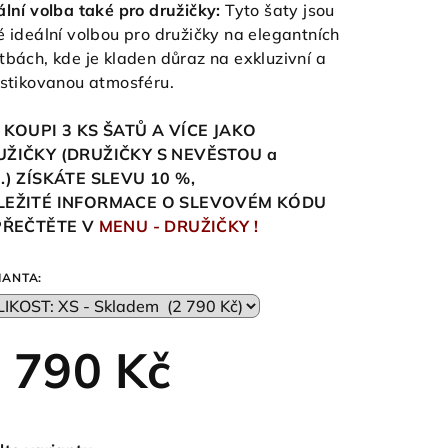
ální volba také pro družičky:
Tyto šaty jsou
é ideální volbou pro družičky na elegantních
tbách, kde je kladen důraz na exkluzivní a
istikovanou atmosféru.
 KOUPI 3 KS ŠATŮ A VÍCE JAKO
UŽIČKY (DRUŽIČKY S NEVĚSTOU a
.)
ZÍSKÁTE SLEVU 10
%,
LEŽITÉ INFORMACE O SLEVOVÉM KÓDU
 PŘEČTĚTE V
MENU - DRUŽIČKY !
IANTA:
 790 Kč
ná
a: