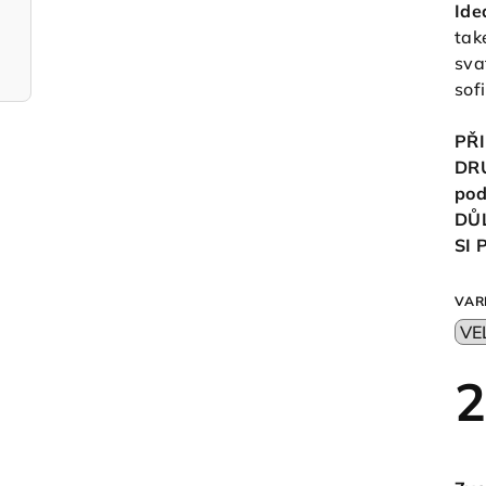
Ide
tak
sva
sof
PŘI
DR
pod
DŮ
SI
VAR
2
Měr
cen