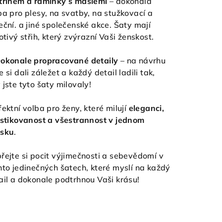
třihem a ramínky
s mašlemi
– dokonalá
ba pro plesy, na svatby, na stužkovací a
eční. a jiné společenské akce. Šaty mají
hotivý střih, který zvýrazní Vaši ženskost.
okonale propracované detaily
– na návrhu
e si dali záležet a každý detail ladili tak,
 jste tyto šaty milovaly!
fektní volba pro ženy, které milují
eleganci,
istikovanost a všestrannost v jednom
sku
.
řejte si pocit výjimečnosti a sebevědomí v
hto jedinečných šatech, které myslí na každý
ail a dokonale podtrhnou Vaši krásu!