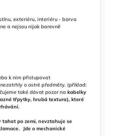
ínu, exteriéru, interiéru - barva
one a nejsou nijak barevně
řeba k nim přistupovat
 nezatrhly o ostré předměty. (příklad:
oručujeme také dávat pozor na
kabelky
zné třpytky, hrubá textura), které
trhávání.
 tahat po zemi, nevztahuje se
klamace. Jde o mechanické