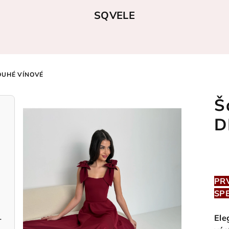
SQVELE
OUHÉ VÍNOVÉ
Š
D
PR
SP
světle růžové
Ele