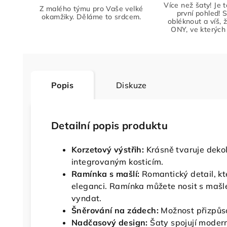
Více než šaty! Je 
Z malého týmu pro Vaše velké
první pohled! S
okamžiky. Děláme to srdcem.
obléknout a víš, 
ONY, ve kterých 
Popis
Diskuze
Detailní popis produktu
Korzetový výstřih:
Krásně tvaruje dekol
integrovaným kosticím.
Ramínka s mašlí:
Romantický detail, k
eleganci. Ramínka můžete nosit s mašl
vyndat.
Šněrování na zádech:
Možnost přizpůso
Nadčasový design:
Šaty spojují moderní