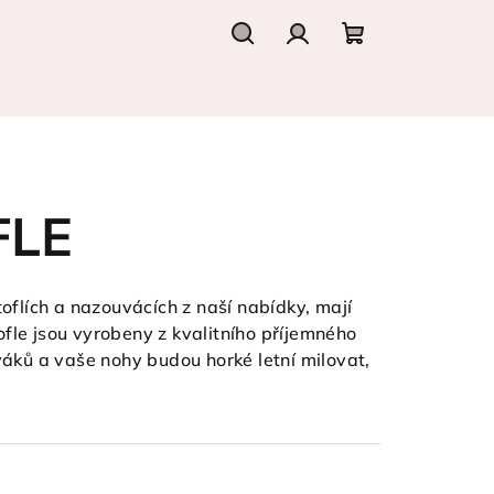
Hledat
Přihlášení
Nákupní
košík
FLE
toflích a nazouvácích z naší nabídky, mají
fle jsou vyrobeny z kvalitního příjemného
uváků a vaše nohy budou horké letní milovat,