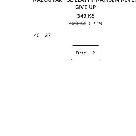
GIVE UP
349 Kč
490 Kč
(–28 %)
40
37
Detail