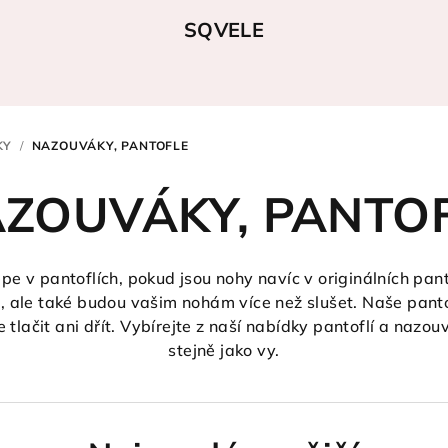
SQVELE
KY
/
NAZOUVÁKY, PANTOFLE
ZOUVÁKY, PANTO
pe v pantoflích, pokud jsou nohy navíc v originálních pan
t, ale také budou vašim nohám více než slušet. Naše panto
tlačit ani dřít. Vybírejte z naší nabídky pantoflí a nazo
stejně jako vy.