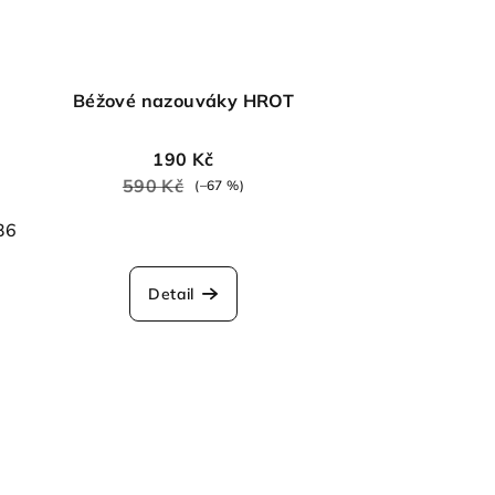
Béžové nazouváky HROT
190 Kč
590 Kč
(–67 %)
36
Detail