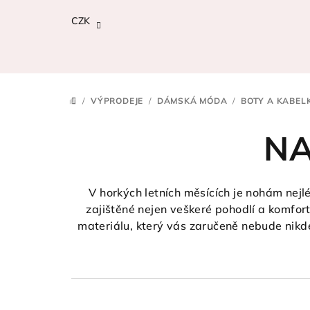
Přejít
CZK
na
obsah
/
VÝPRODEJE
/
DÁMSKÁ MÓDA
/
BOTY A KABEL
DOMŮ
NA
V horkých letních měsících je nohám nejlé
zajištěné nejen veškeré pohodlí a komfor
materiálu, který vás zaručeně nebude nikde 