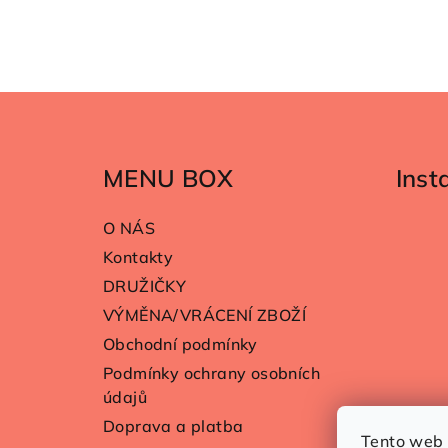
Z
á
MENU BOX
Ins
p
a
O NÁS
t
Kontakty
DRUŽIČKY
í
VÝMĚNA/VRÁCENÍ ZBOŽÍ
Obchodní podmínky
Podmínky ochrany osobních
údajů
Doprava a platba
Tento web 