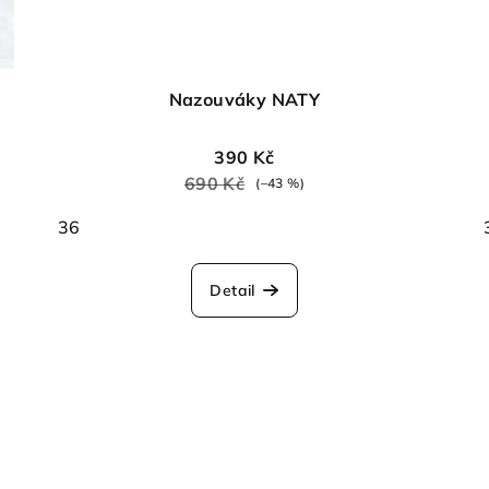
Nazouváky NATY
390 Kč
690 Kč
(–43 %)
36
Detail