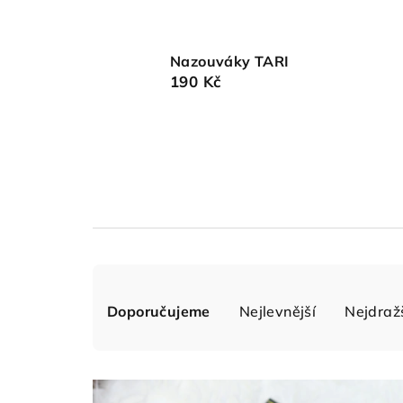
Nazouváky TARI
190 Kč
Ř
Doporučujeme
Nejlevnější
Nejdraž
a
z
V
e