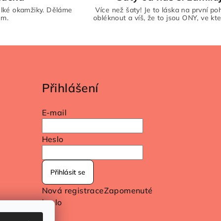
lké okamžiky. Děláme
Více než šaty! Je to láska na první poh
em.
obléknout a víš, že to jsou ONY, ve kte
Přihlášení
E-mail
Heslo
Přihlásit se
Nová registrace
Zapomenuté
heslo