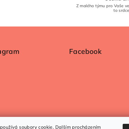
í
Z malého týmu pro Vaše ve
p
to srdc
r
v
k
y
tagram
Facebook
v
ý
p
i
s
u
Sledovat na Instagramu
používá soubory cookie. Dalším procházením