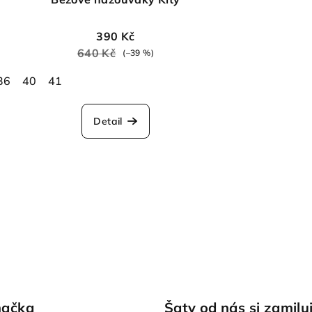
390 Kč
640 Kč
(–39 %)
36
40
41
Detail
načka
Šaty od nás si zamiluj