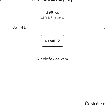
390 Kč
640 Kč
(–39 %)
36
41
Detail
6
položek celkem
O
v
l
á
d
a
c
Česká z