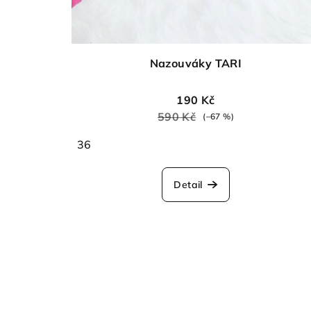
Nazouváky TARI
190 Kč
590 Kč
(–67 %)
36
Detail