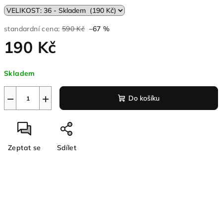
standardní cena:
590 Kč
–67 %
190 Kč
Měrná
Skladem
cena:
−
+
Do košíku
Zeptat se
Sdílet