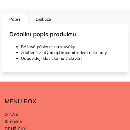
Popis
Diskuze
Detailní popis produktu
Béžové páskové nazouváky
Zdobené zlatými aplikacemi kolem celé boty
Odpovídají klasickému číslování
Z
á
p
MENU BOX
a
O NÁS
t
Kontakty
í
DRUŽIČKY