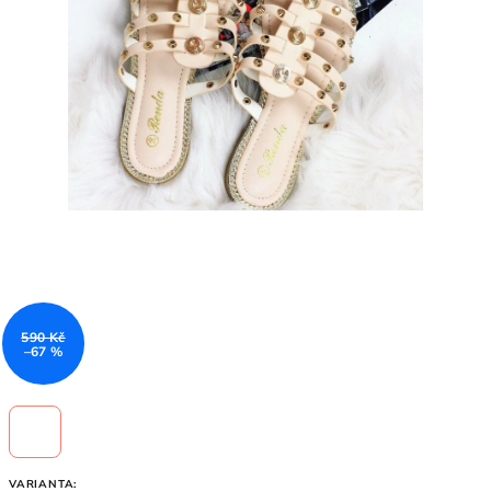
590 Kč
–67 %
VARIANTA: