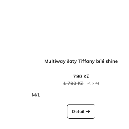
Multiway šaty Tiffany bílé shine
790 Kč
1 790 Kč
(–55 %)
M/L
Detail