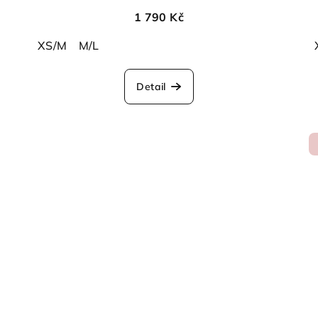
1 790 Kč
XS/M
M/L
Detail