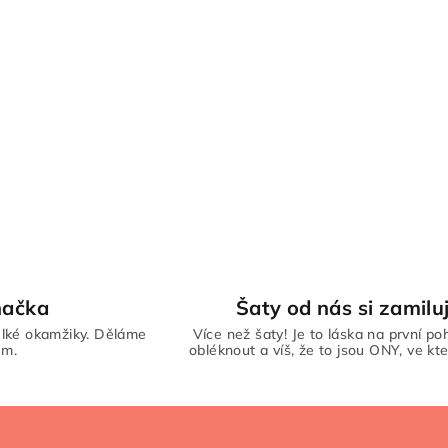
načka
Šaty od nás si zamiluj
lké okamžiky. Děláme
Více než šaty! Je to láska na první poh
em.
obléknout a víš, že to jsou ONY, ve kte