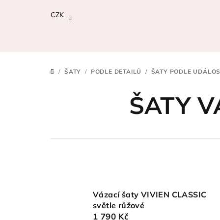
Přejít
CZK
na
obsah
/
ŠATY
/
PODLE DETAILŮ
/
ŠATY PODLE UDÁLOS
DOMŮ
ŠATY V
Vázací šaty VIVIEN CLASSIC
světle růžové
1 790 Kč