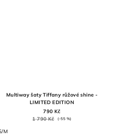
Multiway šaty Tiffany růžové shine -
LIMITED EDITION
790 Kč
1 790 Kč
(–55 %)
S/M