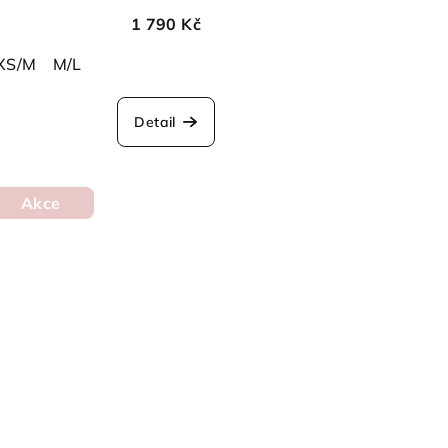
1 790 Kč
XS/M
M/L
Detail
Akce