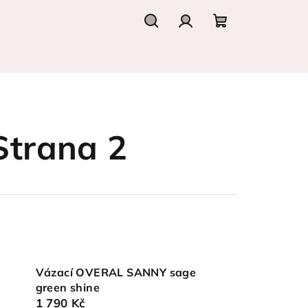
Hledat
Přihlášení
Nákupní
košík
 Strana 2
Vázací OVERAL SANNY sage
green shine
1 790 Kč