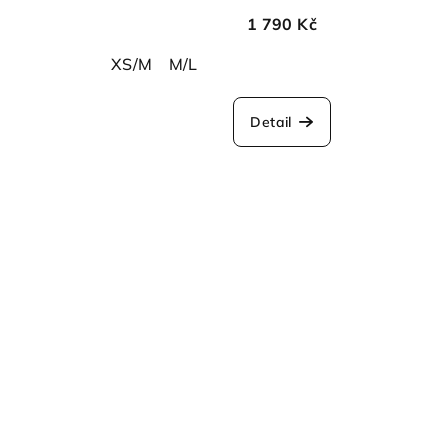
1 790 Kč
XS/M
M/L
Detail