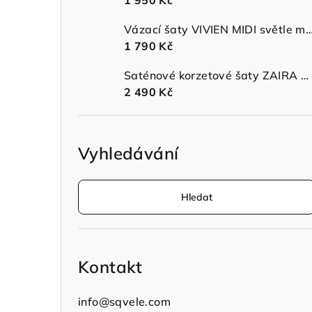
1 950 Kč
n
Vázací šaty VIVIEN MIDI světle modr
í
1 790 Kč
p
Saténové korzetové šaty ZAIRA MIDI s ramínky sage green
a
2 490 Kč
n
e
Vyhledávání
l
Hledat
Kontakt
info
@
sqvele.com