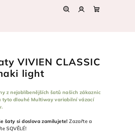
Hledat
Přihlášení
Nákupní
košík
aty VIVIEN CLASSIC
haki light
ny z nejoblíbenějších šatů našich zákaznic
u tyto dlouhé Multiway variabilní vázací
y.
e šaty si doslova zamilujete!
Zazařte a
te SQVĚLÉ!