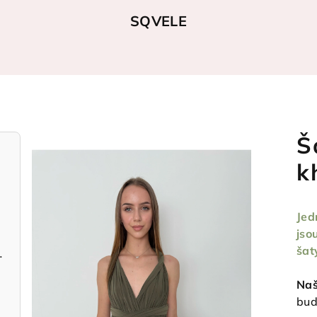
SQVELE
Š
k
Jed
jso
šat
světle růžové
Naš
buď