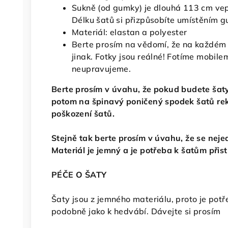
Sukně (od gumky) je dlouhá 113 cm vepř
Délku šatů si přizpůsobíte umístěním 
Materiál: elastan a polyester
Berte prosím na vědomí, že na každém 
jinak. Fotky jsou reálné! Fotíme mobilem
neupravujeme.
Berte prosím v úvahu, že pokud budete šaty
potom na špinavý poničený spodek šatů re
poškození šatů.
Stejně tak berte prosím v úvahu, že se nej
Materiál je jemný a je potřeba k šatům přis
PÉČE O ŠATY
Šaty jsou z jemného materiálu, proto je potř
podobně jako k hedvábí. Dávejte si prosím