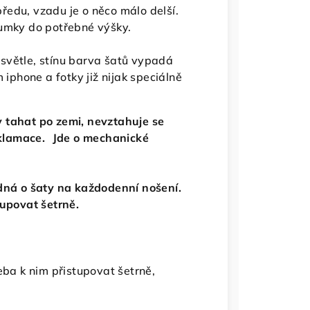
edu, vzadu je o něco málo delší.
gumky do potřebné výšky.
světle, stínu barva šatů vypadá
 iphone a fotky již nijak speciálně
 tahat po zemi, nevztahuje se
klamace. Jde o mechanické
edná o šaty na každodenní nošení.
tupovat šetrně.
eba k nim přistupovat šetrně,