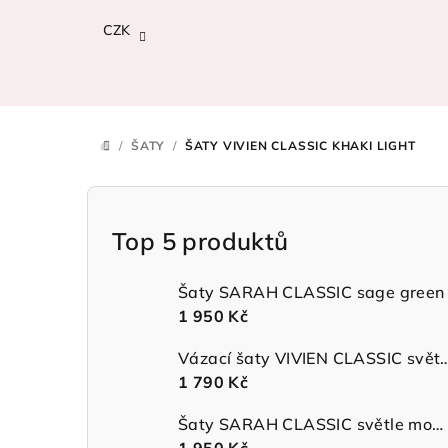
Přejít
CZK
na
obsah
/
ŠATY
/
ŠATY VIVIEN CLASSIC KHAKI LIGHT
DOMŮ
P
o
Top 5 produktů
s
Šaty SARAH CLASSIC sage green
t
1 950 Kč
r
Vázací šaty VIVIEN CLASSIC 
1 790 Kč
a
n
Šaty SARAH CLASSIC světle modré