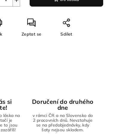
sk
Zeptat se
Sdílet
ás si
Doručení do druhého
te!
dne
to láska na
v rámci ČR a na Slovensko do
tačí je
2 pracovních dnů. Nevztahuje
že to jsou
se na předobjednávky, kdy
zazáříš!
šaty nejsou skladem.