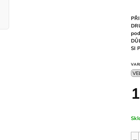
PŘI
DR
pod
DŮ
SI
VAR
1
Měr
cen
Sk
−