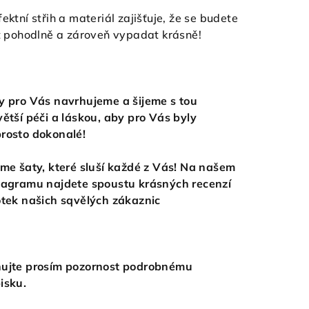
fektní střih a materiál zajišťuje, že se budete
it pohodlně a zároveň vypadat krásně!
y pro Vás navrhujeme a šijeme s tou
větší péči a láskou, aby pro Vás byly
rosto dokonalé!
eme šaty, které sluší každé z Vás! Na našem
tagramu najdete spoustu krásných recenzí
otek našich sqvělých zákaznic
ujte prosím pozornost podrobnému
isku.