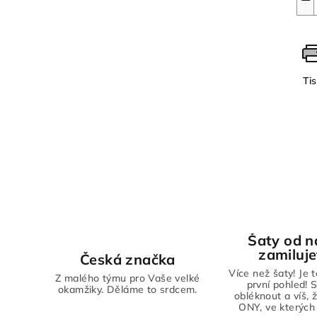
Ti
Šaty od n
zamiluje
Česká značka
Více než šaty! Je 
Z malého týmu pro Vaše velké
první pohled! S
okamžiky. Děláme to srdcem.
obléknout a víš, 
ONY, ve kterých 