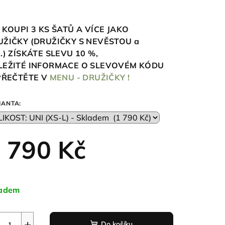
 KOUPI 3 KS ŠATŮ A VÍCE JAKO
UŽIČKY (DRUŽIČKY S NEVĚSTOU a
.)
ZÍSKÁTE SLEVU 10
%,
LEŽITÉ INFORMACE O SLEVOVÉM KÓDU
 PŘEČTĚTE V
MENU - DRUŽIČKY !
IANTA:
 790 Kč
ná
a:
ladem
+
Do košíku