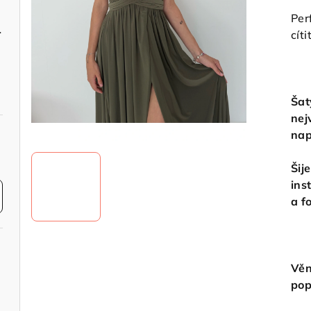
Per
é shine
cít
Šat
nej
nap
Šij
ins
a f
Věn
pop