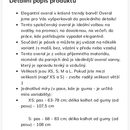
Detailní popis produktu
Elegantní overal v krásné trendy barvě! Overal
jsme pro Vás vyšperkovali do posledního detailu!
Tento společenský overal je ideální volbou na
svatby, na promoci, na dovolenou, na večeři, do
práce, kde potřebujete vypadat elegantně.
Součástí je pásek a můžete jej uvázat na několik
variant (s mašlí, bez, vázání v předu nebo vzadu)
Tento overal je z velice příjemného materiálu,
nicméně do parných dnů je ideálnější overal sanny,
který je opravdu tenký a vzdušný.
Velikosti jsou XS, S, M a L. Pokud jste mezi
velikostí (např XS a S) - zvolte raději velikost větší
:)
Jednotlivé míry (v pase, kde je guma - je určitá
míra variability):
XS: pas - 63-78 cm; délka kalhot od gumy (od
pasu) - 107,5 cm
S: pas - 68 - 83 cm; délka kalhot od gumy (od
pasu) - 108 cm