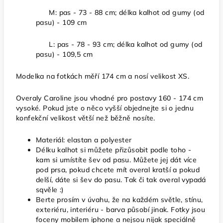
M: pas - 73 - 88 cm; délka kalhot od gumy (od
pasu) - 109 cm
L: pas - 78 - 93 cm; délka kalhot od gumy (od
pasu) - 109,5 cm
Modelka na fotkách měří 174 cm a nosí velikost XS.
Overaly Caroline jsou vhodné pro postavy 160 - 174 cm
vysoké. Pokud jste o něco vyšší objednejte si o jednu
konfekční velikost větší než běžně nosíte.
Materiál: elastan a polyester
Délku kalhot si můžete přizůsobit podle toho -
kam si umístíte šev od pasu. Můžete jej dát více
pod prsa, pokud chcete mít overal kratší a pokud
delší, dáte si šev do pasu. Tak či tak overal vypadá
sqvěle :)
Berte prosím v úvahu, že na každém světle, stínu,
exteriéru, interiéru - barva působí jinak. Fotky jsou
foceny mobilem iphone a nejsou nijak speciálně