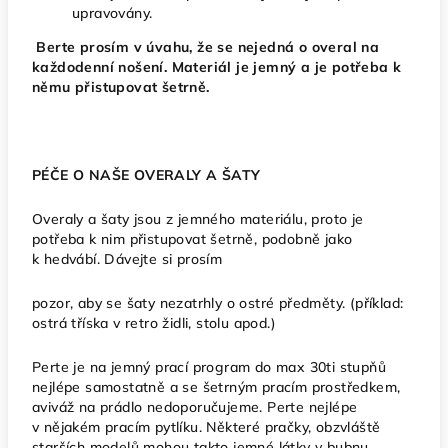
upravovány.
Berte prosím v úvahu, že se nejedná o overal na
každodenní nošení. Materiál je jemný a je potřeba k
němu přistupovat šetrně.
PÉČE O NAŠE OVERALY A ŠATY
Overaly a šaty jsou z jemného materiálu, proto je
potřeba k nim přistupovat šetrně, podobně jako
k hedvábí. Dávejte si prosím
pozor, aby se šaty nezatrhly o ostré předměty. (příklad:
ostrá tříska v retro židli, stolu apod.)
Perte je na jemný prací program do max 30ti stupňů
nejlépe samostatně a se šetrným pracím prostředkem,
aviváž na prádlo nedoporučujeme. Perte nejlépe
v nějakém pracím pytlíku. Některé pračky, obzvláště
starších modelů mohou takto jemné látky v bubnu