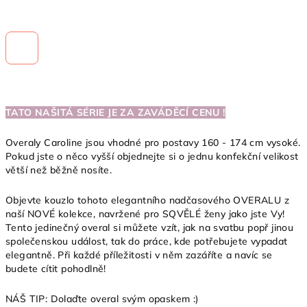
TATO NAŠITÁ SÉRIE JE ZA ZAVÁDĚCÍ CENU !
Overaly Caroline jsou vhodné pro postavy 160 - 174 cm vysoké.
Pokud jste o něco vyšší objednejte si o jednu konfekční velikost
větší než běžně nosíte.
Objevte kouzlo tohoto elegantního nadčasového OVERALU z
naší NOVÉ kolekce, navržené pro SQVĚLÉ ženy jako jste Vy!
Tento jedinečný overal si můžete vzít, jak na svatbu popř jinou
společenskou událost, tak do práce, kde potřebujete vypadat
elegantně. Při každé příležitosti v něm zazáříte a navíc se
budete cítit pohodlně!
NÁŠ TIP: Dolaďte overal svým opaskem :)