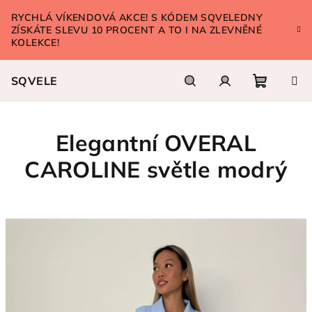
Přejít
RYCHLÁ VÍKENDOVÁ AKCE! S KÓDEM SQVELEDNY
na
ZÍSKÁTE SLEVU 10 PROCENT A TO I NA ZLEVNĚNÉ
obsah
KOLEKCE!
SQVELE
Nákupn
Hledat
Přihlášení
Elegantní OVERAL
košík
CAROLINE světle modrý