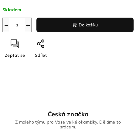
Měrná
Skladem
cena:
−
+
Do košíku
Zeptat se
Sdílet
Česká značka
Z malého týmu pro Vaše velké okamžiky. Děláme to
srdcem.