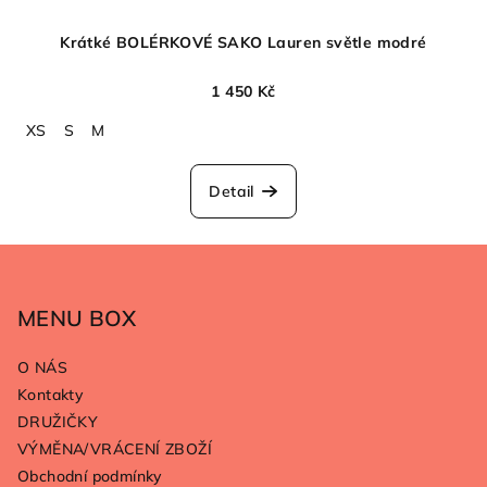
Krátké BOLÉRKOVÉ SAKO Lauren světle modré
1 450 Kč
XS
S
M
Detail
Z
á
p
MENU BOX
a
O NÁS
t
Kontakty
í
DRUŽIČKY
VÝMĚNA/VRÁCENÍ ZBOŽÍ
Obchodní podmínky