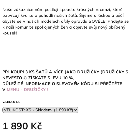
Naše zákaznice nám posílají spoustu krásných recenzí, které
potvrzují kvalitu a pohodlí našich šatů. Šijeme s láskou a péčí,
abyste se v našich modelech cítily opravdu SQVĚLE! Přidejte se
k naší komunitě spokojených žen a objevte svůj nový oblíbený
kousek!
PŘI KOUPI 3 KS ŠATŮ A VÍCE JAKO DRUŽIČKY (DRUŽIČKY S
NEVĚSTOU)
ZÍSKÁTE SLEVU 10
%,
DŮLEŽITÉ INFORMACE O SLEVOVÉM KÓDU SI PŘEČTĚTE
V
MENU - DRUŽIČKY !
VARIANTA:
1 890 Kč