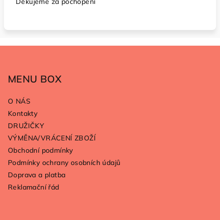
Děkujeme za pochopení
Z
á
p
MENU BOX
a
O NÁS
t
Kontakty
í
DRUŽIČKY
VÝMĚNA/VRÁCENÍ ZBOŽÍ
Obchodní podmínky
Podmínky ochrany osobních údajů
Doprava a platba
Reklamační řád