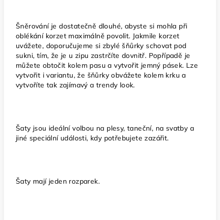
Šněrování je dostatečně dlouhé, abyste si mohla při
oblékání korzet maximálně povolit. Jakmile korzet
uvážete, doporučujeme si zbylé šňůrky schovat pod
sukni, tím, že je u zipu zastrčíte dovnitř. Popřípadě je
můžete obtočit kolem pasu a vytvořit jemný pásek. Lze
vytvořit i variantu, že šňůrky obvážete kolem krku a
vytvoříte tak zajímavý a trendy look.
Šaty jsou ideální volbou na plesy, taneční, na svatby a
jiné speciální události, kdy potřebujete zazářit.
Šaty mají jeden rozparek.