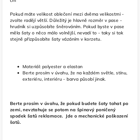
cm
Pokud máte velikost oblečení mezi dvěma velikostmi -
zvolte radějí větší. Důležitý je hlavně rozměr v pase -
hrudník si uzpůsobíte šněrováním. Pokud byste v pase
měla šaty o něco málo volnější, nevadí to - taky si tak
stejně přizpůsobíte šaty vázáním v korzetu.
Materiál: polyester a elastan
Berte prosím v úvahu, že na každém světle, stínu,
exteriéru, interiéru - barva působí jinak.
Berte prosím v úvahu, že pokud budete šaty tahat po
zemi, nevztahuje se potom na špinavý poničený
spodek šatů reklamace. Jde o mechanické poškození
šatů.