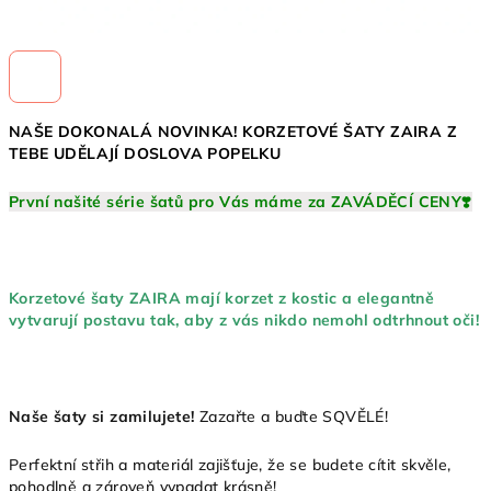
NAŠE DOKONALÁ NOVINKA! KORZETOVÉ ŠATY ZAIRA Z
TEBE UDĚLAJÍ DOSLOVA POPELKU
První našité série šatů pro Vás máme za ZAVÁDĚCÍ CENY❣️
Korzetové šaty ZAIRA mají korzet z kostic a elegantně
vytvarují postavu tak, aby z vás nikdo nemohl odtrhnout oči!
Naše šaty si zamilujete!
Zazařte a buďte SQVĚLÉ!
Perfektní střih a materiál zajišťuje, že se budete cítit skvěle,
pohodlně a zároveň vypadat krásně!