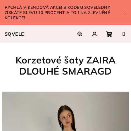
Přejít
RYCHLÁ VÍKENDOVÁ AKCE! S KÓDEM SQVELEDNY
na
ZÍSKÁTE SLEVU 10 PROCENT A TO I NA ZLEVNĚNÉ
obsah
KOLEKCE!
SQVELE
Nákupn
Hledat
Přihlášení
Korzetové šaty ZAIRA
košík
DLOUHÉ SMARAGD