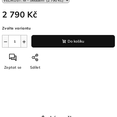
2 790 Kč
Měrná
Zvolte variantu
cena:
−
+
Do košíku
Zeptat se
Sdílet