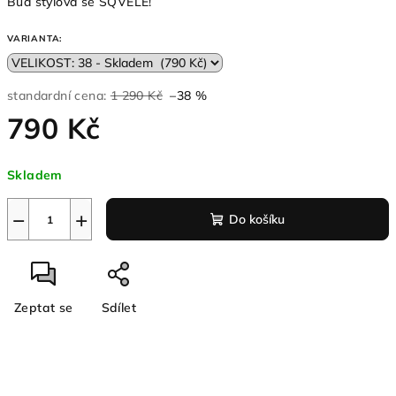
Buď stylová se SQVELE!
VARIANTA:
standardní cena:
1 290 Kč
–38 %
790 Kč
Měrná
Skladem
cena:
−
+
Do košíku
Zeptat se
Sdílet