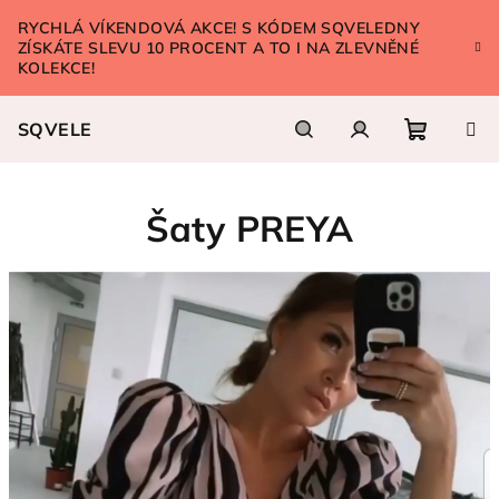
Přejít
RYCHLÁ VÍKENDOVÁ AKCE! S KÓDEM SQVELEDNY
na
ZÍSKÁTE SLEVU 10 PROCENT A TO I NA ZLEVNĚNÉ
obsah
KOLEKCE!
SQVELE
Nákupn
Hledat
Přihlášení
Šaty PREYA
košík