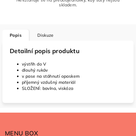
Nevztahuje se na předobjednávky, kdy šaty nejsou
skladem.
Popis
Diskuze
Detailní popis produktu
výstřih do V
dlouhý rukáv
v pase na stáhnutí opaskem
příjemný vzdušný materiál
SLOŽENÍ: bavlna, viskóza
Z
á
p
MENU BOX