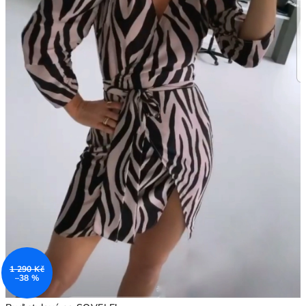
1 290 Kč
–38 %