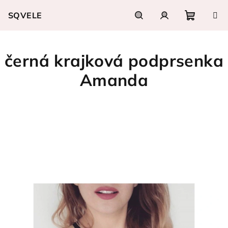
Přejít
SQVELE
na
obsah
Nákupn
Hledat
Přihlášení
černá krajková podprsenka
košík
Amanda