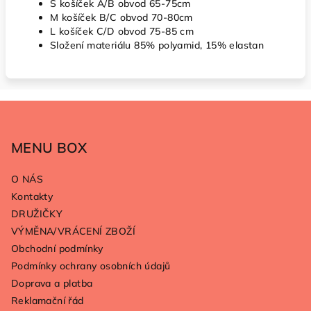
S košíček A/B obvod 65-75cm
M košíček B/C obvod 70-80cm
L košíček C/D obvod 75-85 cm
Složení materiálu 85% polyamid, 15% elastan
Z
á
p
MENU BOX
a
O NÁS
t
Kontakty
í
DRUŽIČKY
VÝMĚNA/VRÁCENÍ ZBOŽÍ
Obchodní podmínky
Podmínky ochrany osobních údajů
Doprava a platba
Reklamační řád