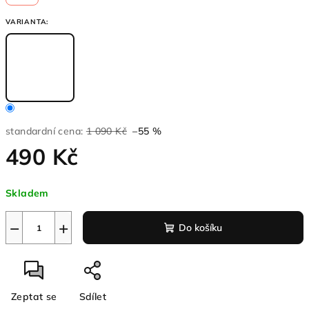
VARIANTA:
standardní cena:
1 090 Kč
–55 %
490 Kč
Měrná
Skladem
cena:
−
+
Do košíku
Zeptat se
Sdílet