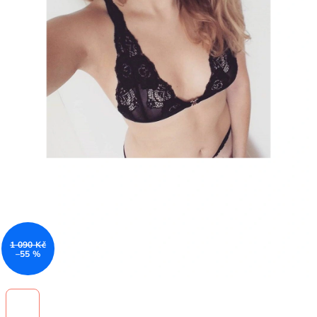
1 090 Kč
–55 %