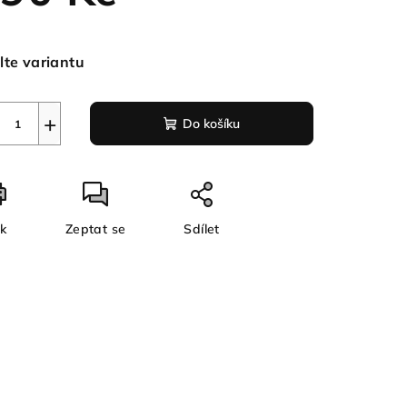
ná
a:
lte variantu
+
Do košíku
sk
Zeptat se
Sdílet