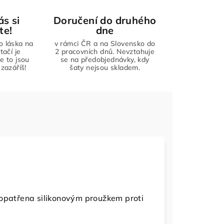
ás si
Doručení do druhého
te!
dne
to láska na
v rámci ČR a na Slovensko do
tačí je
2 pracovních dnů. Nevztahuje
že to jsou
se na předobjednávky, kdy
zazáříš!
šaty nejsou skladem.
 opatřena silikonovým proužkem proti