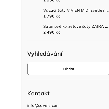
1 950 Kč
n
Vázací šaty VIVIEN MIDI světle modr
í
1 790 Kč
p
Saténové korzetové šaty ZAIRA MIDI s ramínky sage green
a
2 490 Kč
n
e
Vyhledávání
l
Hledat
Kontakt
info
@
sqvele.com