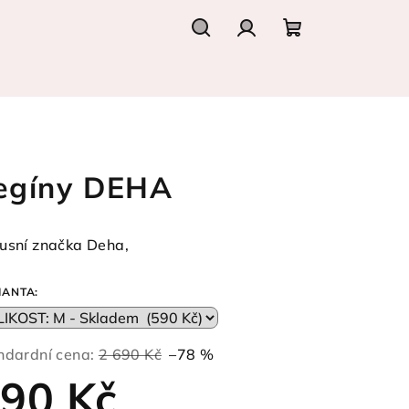
Hledat
Přihlášení
Nákupní
košík
egíny DEHA
usní značka Deha,
IANTA:
ndardní cena:
2 690 Kč
–78 %
90 Kč