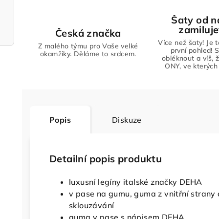
Šaty od n
zamiluje
Česká značka
Více než šaty! Je 
Z malého týmu pro Vaše velké
první pohled! S
okamžiky. Děláme to srdcem.
obléknout a víš, 
ONY, ve kterých 
Popis
Diskuze
Detailní popis produktu
luxusní legíny italské značky DEHA
v pase na gumu, guma z vnitřní strany
sklouzávání
guma v pase s nápisem DEHA