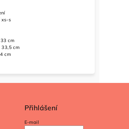
ení
 xs-s
: 33 cm
 33,5 cm
34 cm
Přihlášení
E-mail