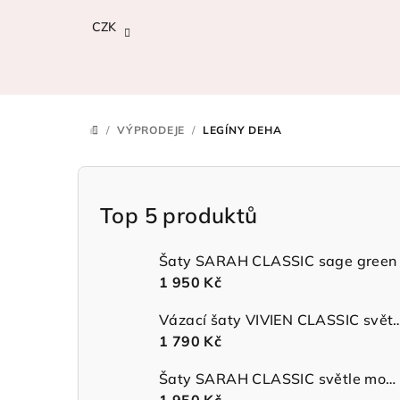
Přejít
CZK
na
obsah
/
VÝPRODEJE
/
LEGÍNY DEHA
DOMŮ
P
o
Top 5 produktů
s
Šaty SARAH CLASSIC sage green
t
1 950 Kč
r
Vázací šaty VIVIEN CLASSIC 
1 790 Kč
a
n
Šaty SARAH CLASSIC světle modré