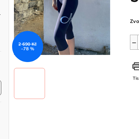
Měr
é shine
cen
Zvo
−
2 690 Kč
–78 %
Ti