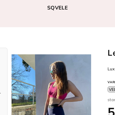
SQVELE
L
Lux
VAR
světle růžové
sta
5