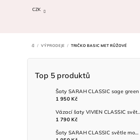
Přejít
CZK
na
obsah
/
VÝPRODEJE
/
TRIČKO BASIC MET RŮŽOVÉ
DOMŮ
P
o
Top 5 produktů
s
Šaty SARAH CLASSIC sage green
t
1 950 Kč
r
Vázací šaty VIVIEN CLASSIC 
1 790 Kč
a
n
Šaty SARAH CLASSIC světle modré