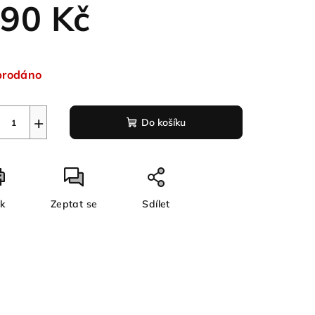
90 Kč
ná
a:
prodáno
+
Do košíku
sk
Zeptat se
Sdílet