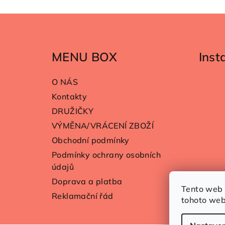
Z
á
MENU BOX
Ins
p
a
O NÁS
t
Kontakty
DRUŽIČKY
í
VÝMĚNA/VRÁCENÍ ZBOŽÍ
Obchodní podmínky
Podmínky ochrany osobních
údajů
Doprava a platba
Tento web 
Reklamační řád
tohoto web