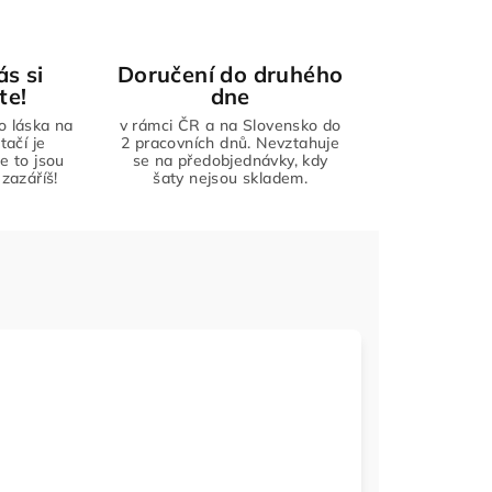
ás si
Doručení do druhého
te!
dne
to láska na
v rámci ČR a na Slovensko do
tačí je
2 pracovních dnů. Nevztahuje
že to jsou
se na předobjednávky, kdy
zazáříš!
šaty nejsou skladem.