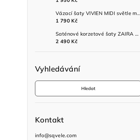
1 950 Kč
n
Vázací šaty VIVIEN MIDI světle modr
í
1 790 Kč
p
Saténové korzetové šaty ZAIRA MIDI s ramínky sage green
a
2 490 Kč
n
e
Vyhledávání
l
Hledat
Kontakt
info
@
sqvele.com