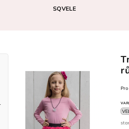
SQVELE
T
r
Pro
světle růžové
VAR
sta