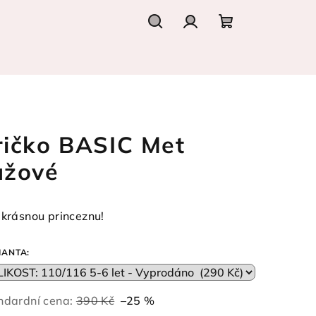
Hledat
Přihlášení
Nákupní
košík
ričko BASIC Met
ůžové
 krásnou princeznu!
IANTA:
ndardní cena:
390 Kč
–25 %