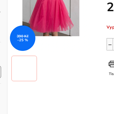
2
é shine
Měr
cen
Vy
390 Kč
–25 %
−
Ti