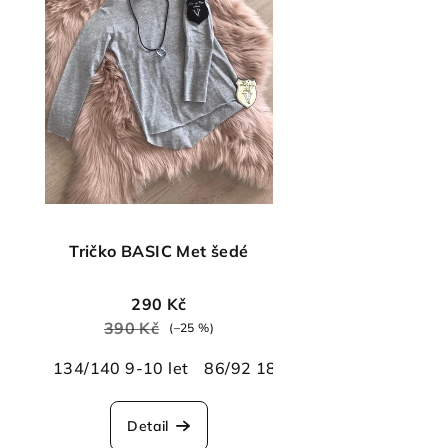
Tričko BASIC Met šedé
290 Kč
390 Kč
(–25 %)
134/140 9-10 let
86/92 18-24 měsíců
Detail