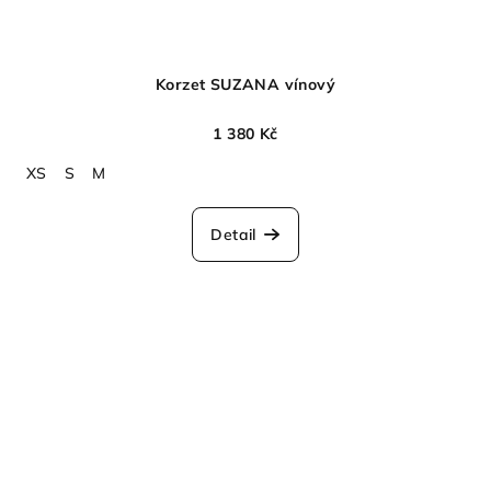
Korzet SUZANA vínový
1 380 Kč
XS
S
M
Detail