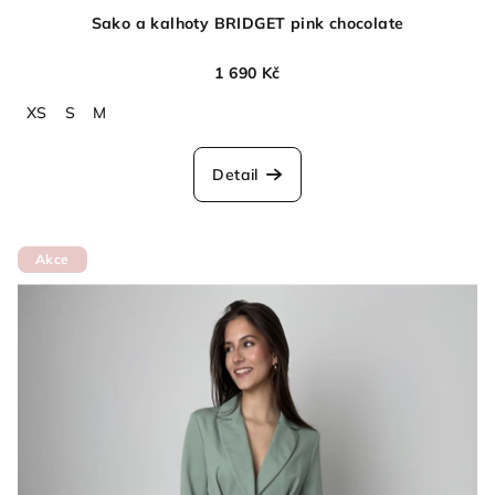
Sako a kalhoty BRIDGET pink chocolate
1 690 Kč
XS
S
M
Detail
Akce