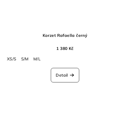
Korzet Rafaella černý
1 380 Kč
XS/S
S/M
M/L
Detail