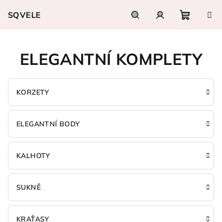
Přejít
SQVELE
na
obsah
Nákupn
Hledat
Přihlášení
ELEGANTNÍ KOMPLETY
košík
KORZETY
ELEGANTNÍ BODY
KALHOTY
SUKNĚ
KRAŤASY