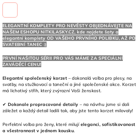
ELEGANTNÍ KOMPLETY PRO NEVĚSTY OBJEDNÁVEJTE NA
NAŠEM ESHOPU
NITKILASKY.CZ,
kde najdete šaty a
elegantní komplety OD VAŠEHO PRVNÍHO POLIBKU, AŽ PO
SVATEBNÍ TANEC :)
PRVNÍ NAŠITOU SÉRII PRO VÁS MÁME ZA SPECIÁLNÍ
ZAVÁDĚCÍ CENU!
Elegantní společenský korzet
– dokonalá volba pro plesy, na
svatby, na stužkovací a taneční a jiné společenské akce. Korzet
má lichotivý střih, který zvýrazní Vaši ženskost.
✔
Dokonale propracované detaily
– na návrhu jsme si dali
záležet a každý detail ladili tak, aby jste tento korzet milovaly!
Perfektní volba pro ženy, které milují
eleganci, sofistikovanost
a všestrannost v jednom kousku
.