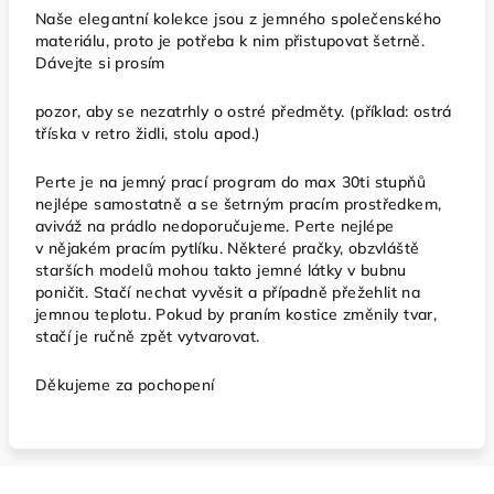
Naše elegantní kolekce jsou z jemného společenského
materiálu, proto je potřeba k nim přistupovat šetrně.
Dávejte si prosím
pozor, aby se nezatrhly o ostré předměty. (příklad: ostrá
tříska v retro židli, stolu apod.)
Perte je na jemný prací program do max 30ti stupňů
nejlépe samostatně a se šetrným pracím prostředkem,
aviváž na prádlo nedoporučujeme. Perte nejlépe
v nějakém pracím pytlíku. Některé pračky, obzvláště
starších modelů mohou takto jemné látky v bubnu
poničit. Stačí nechat vyvěsit a případně přežehlit na
jemnou teplotu.
Pokud by praním kostice změnily tvar,
stačí je ručně zpět vytvarovat.
Děkujeme za pochopení