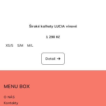
Široké kalhoty LUCIA vínové
1 290 Kč
XS/S
S/M
M/L
Detail
Z
á
p
MENU BOX
a
O NÁS
t
Kontakty