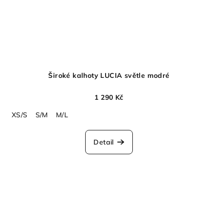
Široké kalhoty LUCIA světle modré
1 290 Kč
XS/S
S/M
M/L
Detail