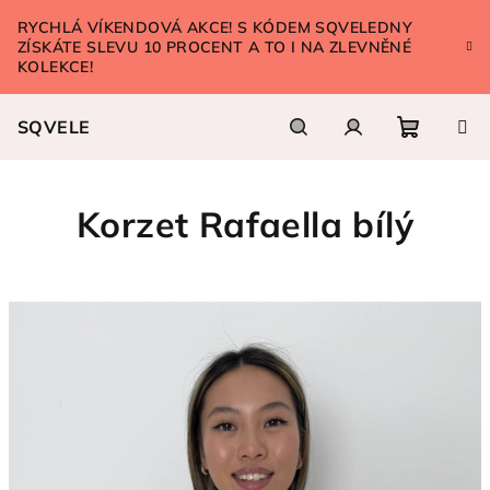
Přejít
RYCHLÁ VÍKENDOVÁ AKCE! S KÓDEM SQVELEDNY
na
ZÍSKÁTE SLEVU 10 PROCENT A TO I NA ZLEVNĚNÉ
obsah
KOLEKCE!
SQVELE
Nákupn
Hledat
Přihlášení
Korzet Rafaella bílý
košík