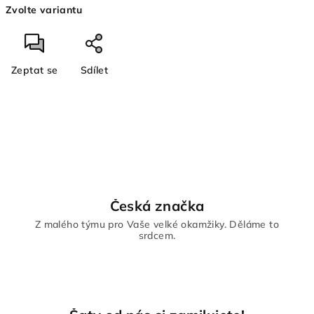
Zvolte variantu
cena:
Zeptat se
Sdílet
Česká značka
Z malého týmu pro Vaše velké okamžiky. Děláme to
srdcem.