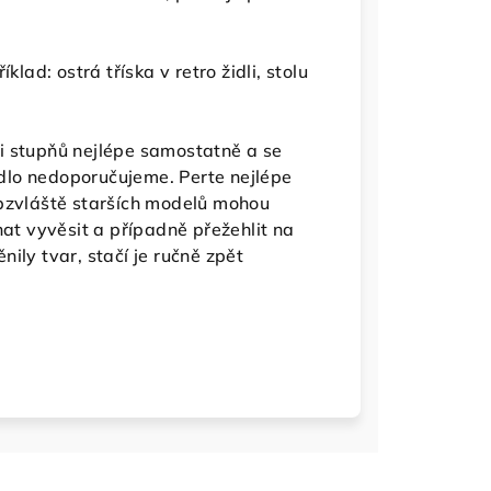
klad: ostrá tříska v retro židli, stolu
i stupňů nejlépe samostatně a se
dlo nedoporučujeme. Perte nejlépe
obzvláště starších modelů mohou
hat vyvěsit a případně přežehlit na
ily tvar, stačí je ručně zpět