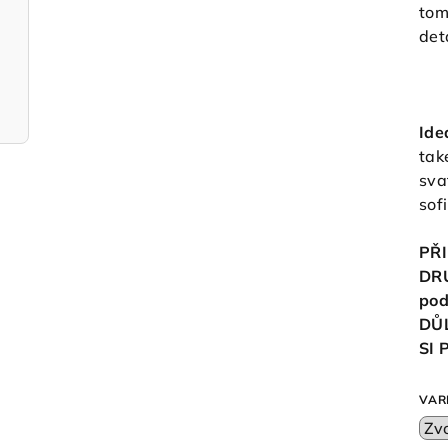
tom
det
Ide
tak
sva
sof
PŘI
DR
pod
DŮ
SI
VAR