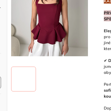
KA
světle růžové
PR
SP
Ele
pro
jin
kte
✔
D
jsm
aby
Per
sof
kou
Dop