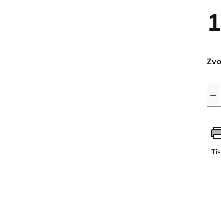
1
Měr
cen
Zvo
−
Ti