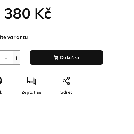
 380 Kč
ná
a:
lte variantu
+
Do košíku
sk
Zeptat se
Sdílet