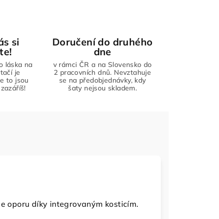
ás si
Doručení do druhého
te!
dne
to láska na
v rámci ČR a na Slovensko do
tačí je
2 pracovních dnů. Nevztahuje
že to jsou
se na předobjednávky, kdy
zazáříš!
šaty nejsou skladem.
je oporu díky integrovaným kosticím.