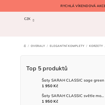
Přejít
RYCHLÁ VÍKENDOVÁ AKCE!
na
obsah
CZK
/
OVERALY
/
ELEGANTNÍ KOMPLETY
/
KORZETY
DOMŮ
P
o
Top 5 produktů
s
Šaty SARAH CLASSIC sage green
t
1 950 Kč
r
Šaty SARAH CLASSIC světle modré
1 950 Kč
a