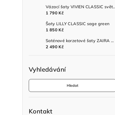
n
Vázací šaty VIVIEN CLASSIC 
1 790 Kč
n
Šaty LILLY CLASSIC sage green
í
1 850 Kč
p
Saténové korzetové šaty ZAIRA MIDI s ramínky sage green
a
2 490 Kč
n
e
Vyhledávání
l
Hledat
Kontakt