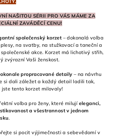
LHOTY.
VNÍ NAŠITOU SÉRII PRO VÁS MÁME ZA
ECIÁLNÍ ZAVÁDĚCÍ CENU!
gantní společenský korzet
– dokonalá volba
 plesy, na svatby, na stužkovací a taneční a
é společenské akce. Korzet má lichotivý střih,
rý zvýrazní Vaši ženskost.
okonale propracované detaily
– na návrhu
e si dali záležet a každý detail ladili tak,
 jste tento korzet milovaly!
fektní volba pro ženy, které milují
eleganci,
istikovanost a všestrannost v jednom
sku
.
řejte si pocit výjimečnosti a sebevědomí v