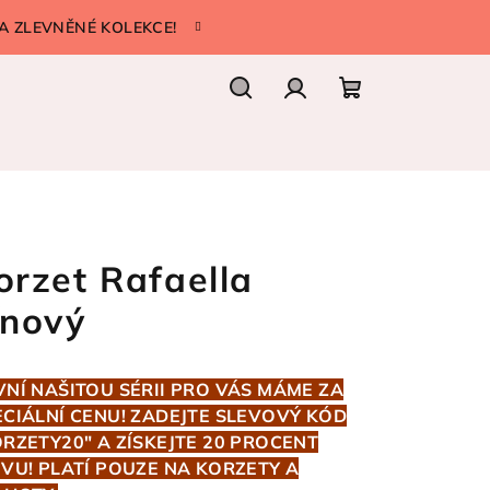
A ZLEVNĚNÉ KOLEKCE!
Hledat
Přihlášení
Nákupní
košík
orzet Rafaella
ínový
VNÍ NAŠITOU SÉRII PRO VÁS MÁME ZA
ECIÁLNÍ CENU! ZADEJTE SLEVOVÝ KÓD
ORZETY20" A ZÍSKEJTE 20 PROCENT
EVU! PLATÍ POUZE NA KORZETY A