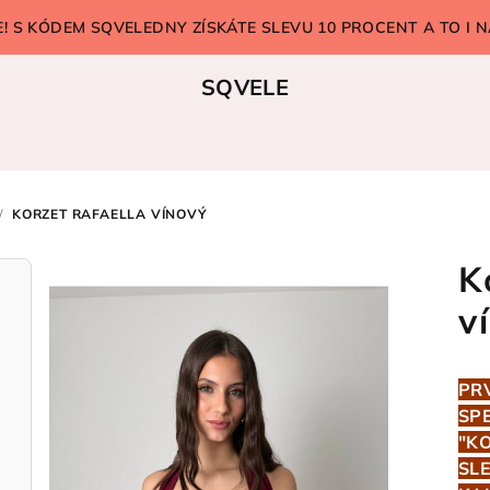
 S KÓDEM SQVELEDNY ZÍSKÁTE SLEVU 10 PROCENT A TO I N
SQVELE
/
KORZET RAFAELLA VÍNOVÝ
K
v
PR
SP
"K
SL