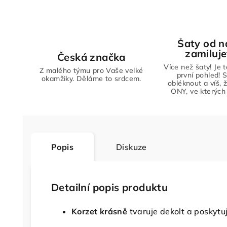
Šaty od n
zamiluje
Česká značka
Více než šaty! Je 
Z malého týmu pro Vaše velké
první pohled! S
okamžiky. Děláme to srdcem.
obléknout a víš, 
ONY, ve kterých 
Popis
Diskuze
Detailní popis produktu
Korzet krásně
tvaruje dekolt a poskytu