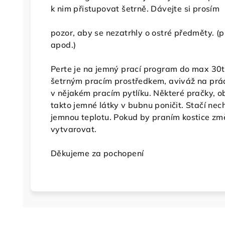
k nim přistupovat šetrně. Dávejte si prosím
pozor, aby se nezatrhly o ostré předměty. (pří
apod.)
Perte je na jemný prací program do max 30t
šetrným pracím prostředkem, aviváž na prá
v nějakém pracím pytlíku. Některé pračky, 
takto jemné látky v bubnu poničit. Stačí nec
jemnou teplotu.
Pokud by praním kostice změn
vytvarovat.
Děkujeme za pochopení