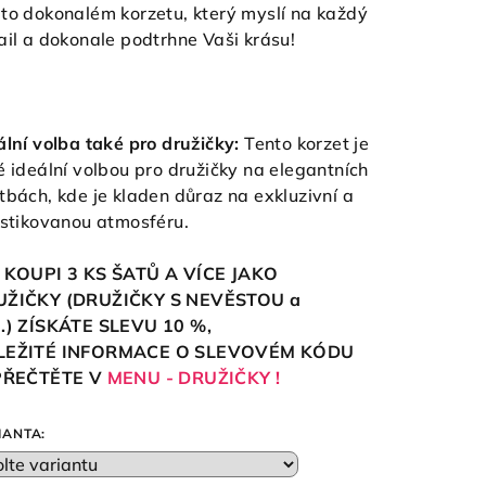
to dokonalém korzetu, který myslí na každý
ail a dokonale podtrhne Vaši krásu!
ální volba také pro družičky:
Tento korzet je
é ideální volbou pro družičky na elegantních
tbách, kde je kladen důraz na exkluzivní a
istikovanou atmosféru.
 KOUPI 3 KS ŠATŮ A VÍCE JAKO
UŽIČKY (DRUŽIČKY S NEVĚSTOU a
.)
ZÍSKÁTE SLEVU 10
%,
LEŽITÉ INFORMACE O SLEVOVÉM KÓDU
 PŘEČTĚTE V
MENU - DRUŽIČKY !
IANTA: