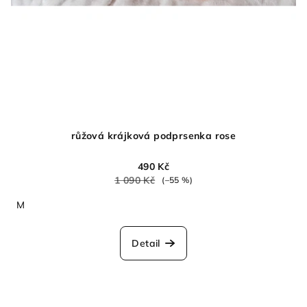
růžová krájková podprsenka rose
490 Kč
1 090 Kč
(–55 %)
M
Detail