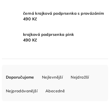
černá krajková podprsenka s provázáním
490 Kč
krajková podprsenka pink
490 Kč
Ř
a
Doporučujeme
Nejlevnější
Nejdražší
z
e
Nejprodávanější
Abecedně
n
í
V