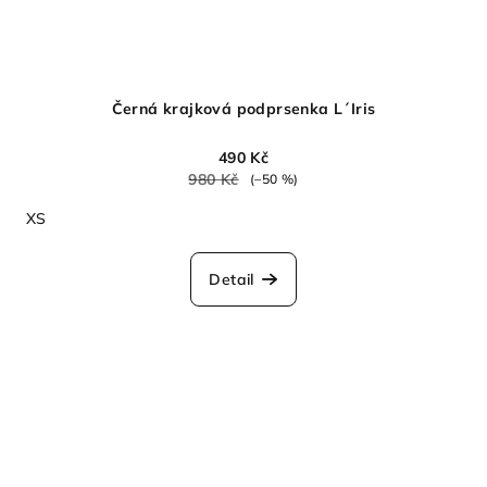
Černá krajková podprsenka L´Iris
490 Kč
980 Kč
(–50 %)
XS
Detail