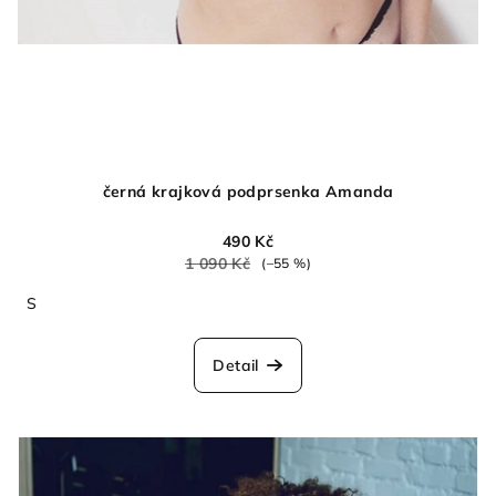
černá krajková podprsenka Amanda
490 Kč
1 090 Kč
(–55 %)
S
Detail