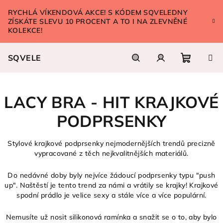
Přejít
RYCHLÁ VÍKENDOVÁ AKCE! S KÓDEM SQVELEDNY
na
ZÍSKÁTE SLEVU 10 PROCENT A TO I NA ZLEVNĚNÉ
obsah
KOLEKCE!
SQVELE
Nákupn
Hledat
Přihlášení
LACY BRA - HIT KRAJKOVÉ
košík
PODPRSENKY
Stylové krajkové podprsenky nejmodernějších trendů precizně
vypracované z těch nejkvalitnějších materiálů.
Do nedávné doby byly nejvíce žádoucí podprsenky typu "push
up". Naštěstí je tento trend za námi a vrátily se krajky! Krajkové
spodní prádlo je velice sexy a stále více a více populární.
Nemusíte už nosit silikonová ramínka a snažit se o to, aby bylo