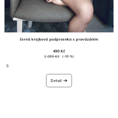
černá krajková podprsenka s provázáním
490 Kč
1 090 Kč
(–55 %)
S
Detail