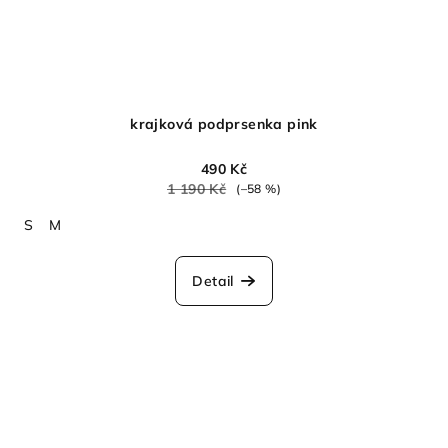
krajková podprsenka pink
490 Kč
1 190 Kč
(–58 %)
S
M
Detail