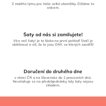
p
Z malého týmu pro Vaše velké okamžiky. Děláme to
r
srdcem.
v
k
y
v
ý
Šaty od nás si zamilujete!
p
Více než šaty! Je to láska na první pohled! Stačí je
i
obléknout a víš, že to jsou ONY, ve kterých zazáříš!
s
u
Doručení do druhého dne
v rámci ČR a na Slovensko do 2 pracovních dnů.
Nevztahuje se na předobjednávky, kdy šaty nejsou
skladem.
Z