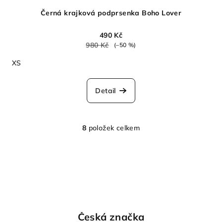
Černá krajková podprsenka Boho Lover
490 Kč
980 Kč
(–50 %)
XS
Detail
8
položek celkem
O
v
l
á
d
a
c
í
Česká značka