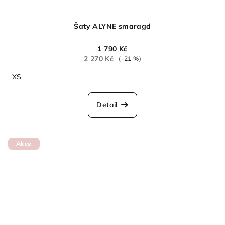
Šaty ALYNE smaragd
1 790 Kč
2 270 Kč
(–21 %)
XS
Detail
Akce