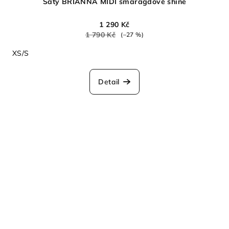
Šaty BRIANNA MIDI smaragdové shine
1 290 Kč
1 790 Kč
(–27 %)
XS/S
Detail