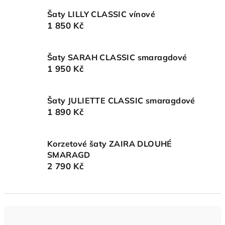
Šaty LILLY CLASSIC vínové
1 850 Kč
Šaty SARAH CLASSIC smaragdové
1 950 Kč
Šaty JULIETTE CLASSIC smaragdové
1 890 Kč
Korzetové šaty ZAIRA DLOUHÉ
SMARAGD
2 790 Kč
Ř