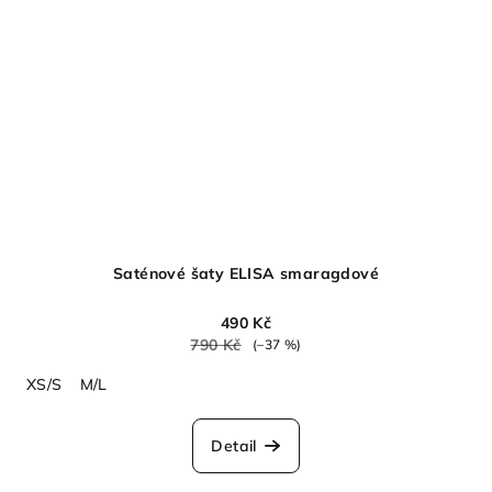
Saténové šaty ELISA smaragdové
490 Kč
790 Kč
(–37 %)
XS/S
M/L
Detail