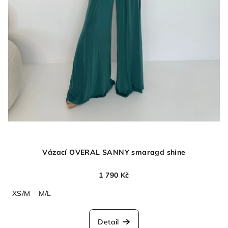
Vázací OVERAL SANNY smaragd shine
1 790 Kč
XS/M
M/L
Detail