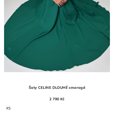
ů
Šaty CELINE DLOUHÉ smaragd
2 790 Kč
XS