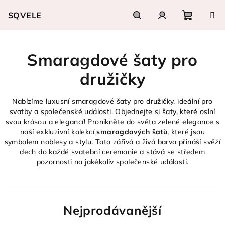
Přejít
SQVELE
na
obsah
Nákupn
Hledat
Přihlášení
Smaragdové šaty pro
košík
družičky
Nabízíme luxusní smaragdové šaty pro družičky, ideální pro
svatby a společenské události. Objednejte si šaty, které oslní
svou krásou a elegancí! Pronikněte do světa zelené elegance s
naší exkluzivní kolekcí
smaragdových šatů
, které jsou
symbolem noblesy a stylu. Tato zářivá a živá barva přináší svěží
dech do každé svatební ceremonie a stává se středem
pozornosti na jakékoliv společenské události.
Nejprodávanější