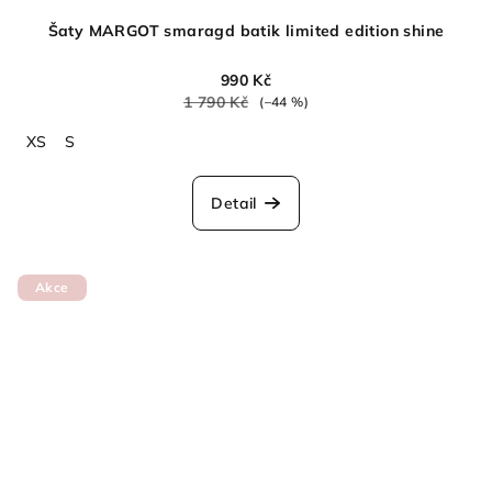
Šaty MARGOT smaragd batik limited edition shine
990 Kč
1 790 Kč
(–44 %)
XS
S
Detail
Akce